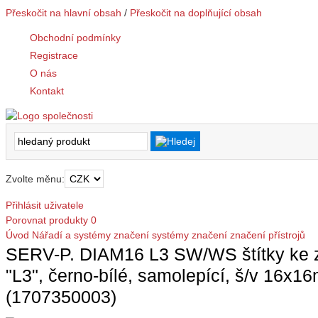
Přeskočit na hlavní obsah
/
Přeskočit na doplňující obsah
Obchodní podmínky
Registrace
O nás
Kontakt
Zvolte měnu:
Přihlásit uživatele
Porovnat produkty
0
Úvod
Nářadí a systémy značení
systémy značení
značení přístrojů
SERV-P. DIAM16 L3 SW/WS štítky ke zn
"L3", černo-bílé, samolepící, š/v 16x1
(1707350003)