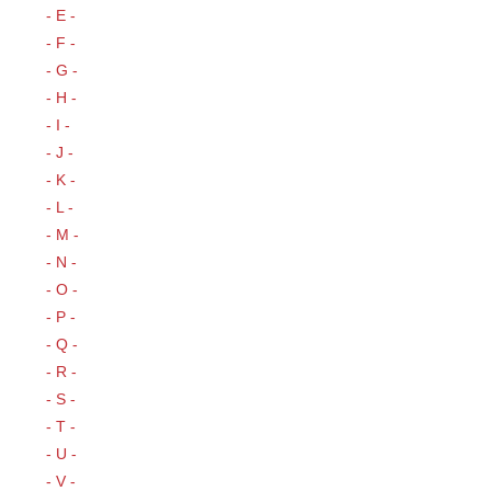
- E -
- F -
- G -
- H -
- I -
- J -
- K -
- L -
- M -
- N -
- O -
- P -
- Q -
- R -
- S -
- T -
- U -
- V -