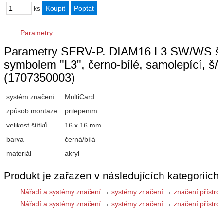
ks
Parametry
Parametry SERV-P. DIAM16 L3 SW/WS štítk
symbolem "L3", černo-bílé, samolepící, š
(1707350003)
systém značení
MultiCard
způsob montáže
přilepením
velikost štítků
16 x 16 mm
barva
černá/bílá
materiál
akryl
Produkt je zařazen v následujících kategoriích
Nářadí a systémy značení
→
systémy značení
→
značení přístr
Nářadí a systémy značení
→
systémy značení
→
značení přístr