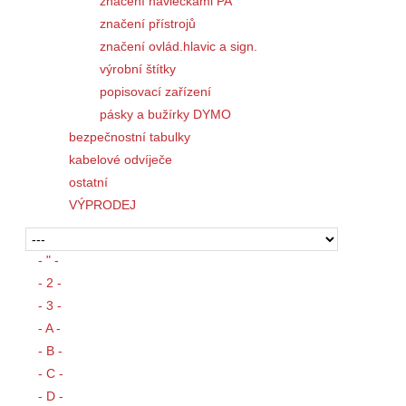
značení návlečkami PA
značení přístrojů
značení ovlád.hlavic a sign.
výrobní štítky
popisovací zařízení
pásky a bužírky DYMO
bezpečnostní tabulky
kabelové odvíječe
ostatní
VÝPRODEJ
- " -
- 2 -
- 3 -
- A -
- B -
- C -
- D -