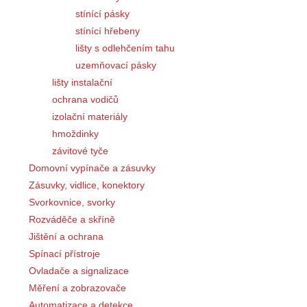
stínící pásky
stínící hřebeny
lišty s odlehčením tahu
uzemňovací pásky
lišty instalační
ochrana vodičů
izolační materiály
hmoždinky
závitové tyče
Domovní vypínače a zásuvky
Zásuvky, vidlice, konektory
Svorkovnice, svorky
Rozváděče a skříně
Jištění a ochrana
Spínací přístroje
Ovladače a signalizace
Měření a zobrazovače
Automatizace a detekce