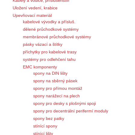
Kabely a vodiče, příslušenství
Uložení vedení, krabice
Upevňovací materiál
kabelové vývodky a přísluš.
dělené průchodkové systémy
membránové průchodkové systémy
pásky vázací a štítky
příchytky pro kabelové trasy
systémy pro odlehčení tahu
EMC komponenty
spony na DIN lišty
spony na sběrný pásek
spony pro přímou montáž
spony narážecí na plech
spony pro desky s plošnými spoji
spony pro decentrální perifermí moduly
spony bez patky
stínící spony
stínící lišty