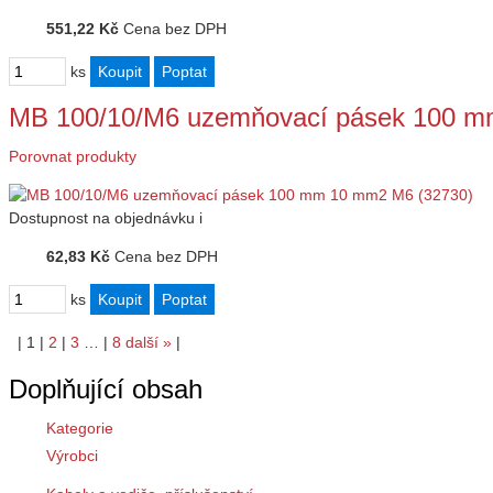
551,22 Kč
Cena bez DPH
ks
MB 100/10/M6 uzemňovací pásek 100 m
Porovnat produkty
Dostupnost
na objednávku
i
62,83 Kč
Cena bez DPH
ks
|
1
|
2
|
3
…
|
8
další
»
|
Doplňující obsah
Kategorie
Výrobci