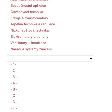
Bezpečnostní aplikace
Osvětlovací technika
Zdroje a transformátory
Tepelná technika a regulace
Nízkonapěťová technika
Elektromotory a pohony
Ventilátory, klimatizace
Nářadí a systémy značení
- " -
- 2 -
- 3 -
- A -
- B -
- C -
- D -
- E -