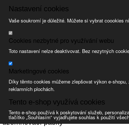
Nastavení cookies
Vaše soukromí je důležité. Můžete si vybrat coookies n
Přeskočit na hlavní obsah
/
Přeskočit na doplňující obsah
Obchodní podmínky
Cookies nezbytné pro využívání webu
Registrace
O nás
Toto nastavení nelze deaktivovat. Bez nezytných cooki
Kontakt
Marketingové cookies
Díky těmto cookies můžeme zlepšovat výkon e-shopu, zo
reklamních plochách.
Zvolte měnu:
Tento e-shop využívá cookies
Přihlásit uživatele
Porovnat produkty
0
Tento e-shop používá k poskytování služeb, personaliza
Úvod
Upevňovací materiál
EMC komponenty
uzemňovací pásky
tlačítko „Souhlasím“ vyjadřujete souhlas k použití všec
uzemňovací pásky