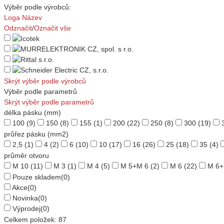
Výběr podle výrobců:
Loga
Název
Odznačit
/
Označit vše
Skrýt výběr podle výrobců
Výběr podle parametrů
Skrýt výběr podle parametrů
délka pásku (mm)
100
(9)
150
(8)
155
(1)
200
(22)
250
(8)
300
(19)
průřez pásku (mm2)
2,5
(1)
4
(2)
6
(10)
10
(17)
16
(26)
25
(18)
35
(4)
průměr otvoru
M 10
(11)
M 3
(1)
M 4
(5)
M 5+M 6
(2)
M 6
(22)
M 6+
Pouze skladem
(0)
Akce
(0)
Novinka
(0)
Výprodej
(0)
Celkem položek:
87