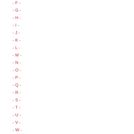
- F -
- G -
- H -
- I -
- J -
- K -
- L -
- M -
- N -
- O -
- P -
- Q -
- R -
- S -
- T -
- U -
- V -
- W -