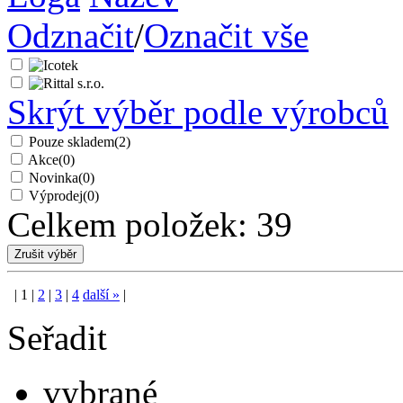
Odznačit
/
Označit vše
Skrýt výběr podle výrobců
Pouze skladem
(2)
Akce
(0)
Novinka
(0)
Výprodej
(0)
Celkem položek:
39
|
1
|
2
|
3
|
4
další
»
|
Seřadit
vybrané