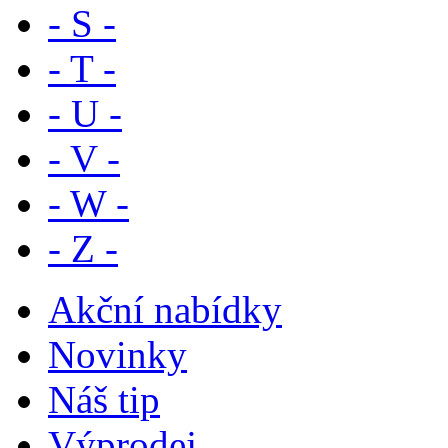
- S -
- T -
- U -
- V -
- W -
- Z -
Akční nabídky
Novinky
Náš tip
Výprodej