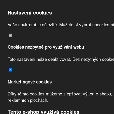
Nastavení cookies
Vaše soukromí je důležité. Můžete si vybrat coookies n
Přeskočit na hlavní obsah
/
Obchodní podmínky
Cookies nezbytné pro využívání webu
Registrace
Toto nastavení nelze deaktivovat. Bez nezytných cooki
O nás
Kontakt
Marketingové cookies
Díky těmto cookies můžeme zlepšovat výkon e-shopu, zo
reklamních plochách.
Tento e-shop využívá cookies