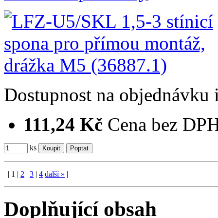
Dostupnost
na objednávku
111,24 Kč
Cena bez DP
ks
|
1
|
2
|
3
|
4
další
»
|
Doplňující obsah