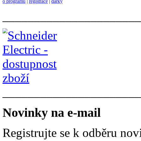
o programu
|
registrace
|
dárky
______________________
______________________
Novinky na e-mail
Registrujte se k odběru nov