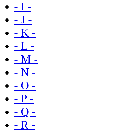
- I -
- J -
- K -
- L -
- M -
- N -
- O -
- P -
- Q -
- R -