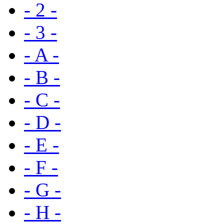
- 2 -
- 3 -
- A -
- B -
- C -
- D -
- E -
- F -
- G -
- H -