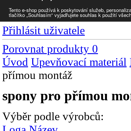
Tento e-shop používá k poskytování služeb, personaliza
tlačítko „Souhlasím“ vyjadřujete souhlas k použití všec
Zvolte měnu:
Přihlásit uživatele
Porovnat produkty
0
Úvod
Upevňovací materiál
přímou montáž
spony pro přímou mo
Výběr podle výrobců:
Loga
Název