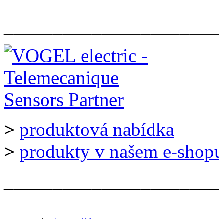
______________________
>
produktová nabídka
>
produkty v našem e-shop
______________________