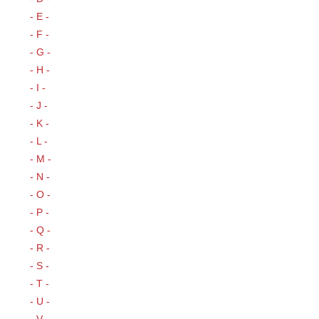
- E -
- F -
- G -
- H -
- I -
- J -
- K -
- L -
- M -
- N -
- O -
- P -
- Q -
- R -
- S -
- T -
- U -
- V -