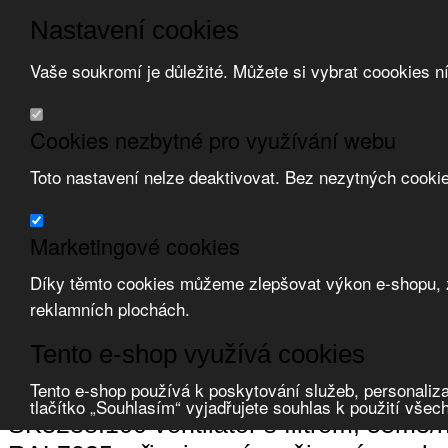
Nastavení cookies
Vaše soukromí je důležité. Můžete si vybrat coookies n
Přeskočit na hlavní obsah
/
Přeskočit na doplňující obsah
Obchodní podmínky
Cookies nezbytné pro využívání webu
Registrace
O nás
Toto nastavení nelze deaktivovat. Bez nezytných cooki
Kontakt
Marketingové cookies
Díky těmto cookies můžeme zlepšovat výkon e-shopu, zo
reklamních plochách.
Zvolte měnu:
Tento e-shop využívá cookies
Přihlásit uživatele
Porovnat produkty
0
Tento e-shop používá k poskytování služeb, personaliza
Úvod
Ventilátory, klimatizace
ventilátory rozváděčové
ventilátory boč
tlačítko „Souhlasím“ vyjadřujete souhlas k použití všec
SK3238.100 ventilátor s filtrem, 55m3