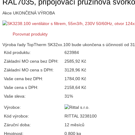
RAL7035, připojovací pružinová svo
Akce
UKONČENÁ VÝROBA
Porovnat produkty
Výroba řady TopTherm SK32xx.100 bude ukončena s účinností od 31
Kód produktu:
623984
Základní MO cena bez DPH:
2585,92 Kč
Základní MO cena s DPH:
3128,96 Kč
Vaše cena bez DPH:
1784,00 Kč
Vaše cena s DPH:
2158,64 Kč
Vaše sleva:
31%
Výrobce:
Kód výrobce:
RITTAL 3238100
Záruční doba:
12 měsíců
Hmotnost:
0,800 kg