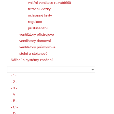
vnitřní ventilace rozváděčů
filtrační vložky
ochranné kryty
regulace
příslušenství
ventilátory přístrojové
ventilátory domovní
ventilátory průmyslové
stolní a stojanové
Nářadí a systémy značení
- " -
- 2 -
- 3 -
- A -
- B -
- C -
- D -