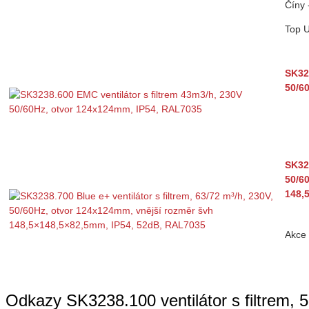
Číny 
Top
SK323
50/6
SK323
50/6
148,
Akce
Odkazy SK3238.100 ventilátor s filtrem,