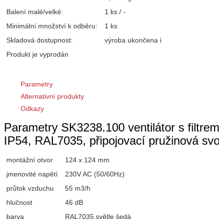
Balení malé/velké:
1 ks / -
Minimální množství k odběru:
1 ks
Skladová dostupnost:
výroba ukončena
i
Produkt je vyprodán
Parametry
Alternativní produkty
Odkazy
Parametry SK3238.100 ventilátor s filtr
IP54, RAL7035, připojovací pružinová 
montážní otvor
124 x 124 mm
jmenovité napětí
230V AC (50/60Hz)
průtok vzduchu
55 m3/h
hlučnost
46 dB
barva
RAL7035 světle šedá