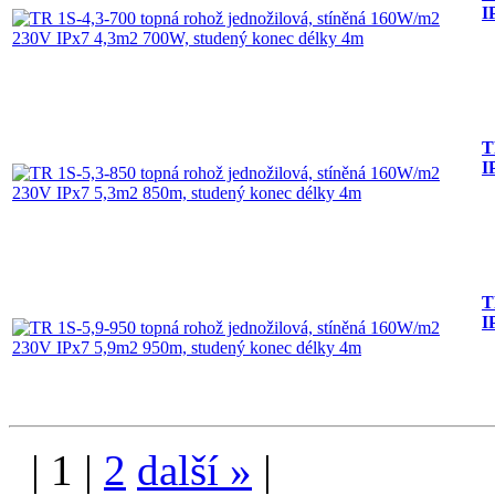
I
T
I
T
I
|
1
|
2
další
»
|