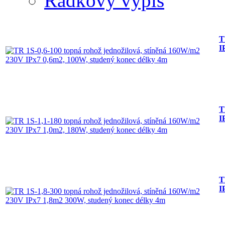
Řádkový výpis
T
I
T
I
T
I