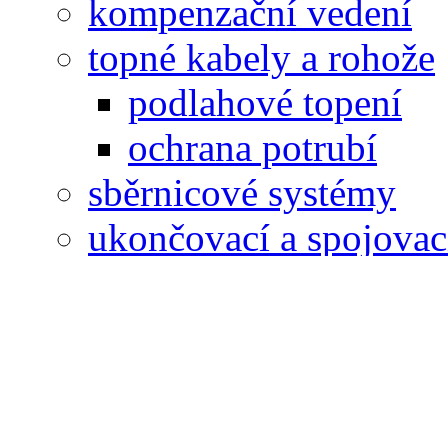
kompenzační vedení
topné kabely a rohože
podlahové topení
ochrana potrubí
sběrnicové systémy
ukončovací a spojovac
systémy značení
ostatní
Uložení vedení, krabice
Upevňovací materiál