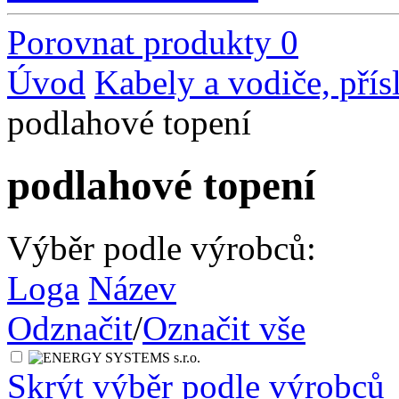
Porovnat produkty
0
Úvod
Kabely a vodiče, přís
podlahové topení
podlahové topení
Výběr podle výrobců:
Loga
Název
Odznačit
/
Označit vše
Skrýt výběr podle výrobců