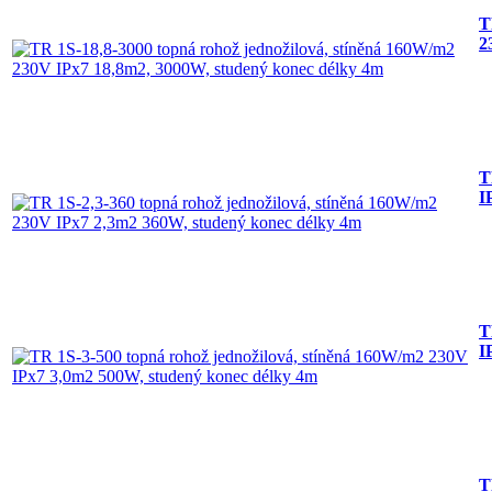
T
2
T
I
T
I
T