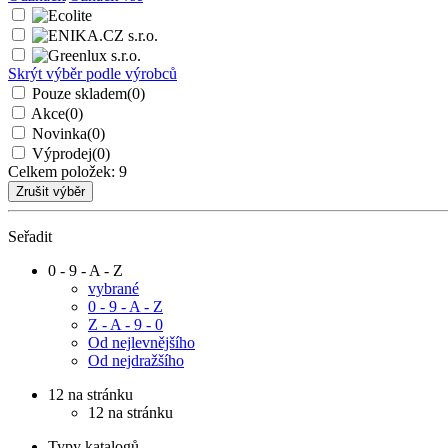
Skrýt výběr podle výrobců
Pouze skladem
(0)
Akce
(0)
Novinka
(0)
Výprodej
(0)
Celkem položek:
9
Seřadit
0 - 9 - A - Z
vybrané
0 - 9 - A - Z
Z - A - 9 - 0
Od nejlevnějšího
Od nejdražšího
12 na stránku
12 na stránku
Typy katalogů