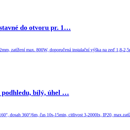
tavné do otvoru pr. 1…
podhledu, bílý, úhel …