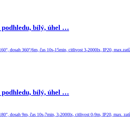
podhledu, bílý, úhel …
podhledu, bílý, úhel …