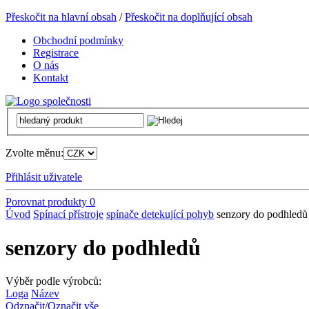
Přeskočit na hlavní obsah
/
Přeskočit na doplňující obsah
Obchodní podmínky
Registrace
O nás
Kontakt
Zvolte měnu:
Přihlásit uživatele
Porovnat produkty
0
Úvod
Spínací přístroje
spínače detekující pohyb
senzory do podhledů
senzory do podhledů
Výběr podle výrobců:
Loga
Název
Odznačit
/
Označit vše