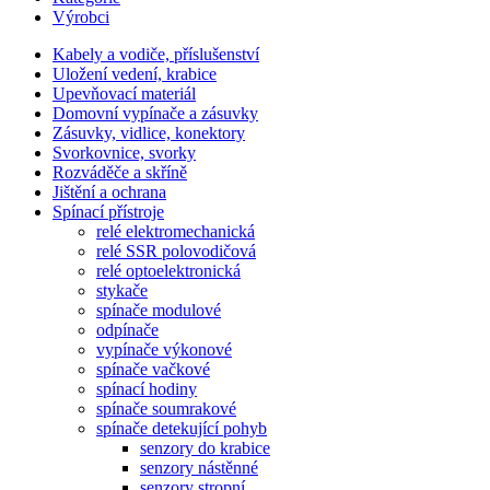
Výrobci
Kabely a vodiče, příslušenství
Uložení vedení, krabice
Upevňovací materiál
Domovní vypínače a zásuvky
Zásuvky, vidlice, konektory
Svorkovnice, svorky
Rozváděče a skříně
Jištění a ochrana
Spínací přístroje
relé elektromechanická
relé SSR polovodičová
relé optoelektronická
stykače
spínače modulové
odpínače
vypínače výkonové
spínače vačkové
spínací hodiny
spínače soumrakové
spínače detekující pohyb
senzory do krabice
senzory nástěnné
senzory stropní