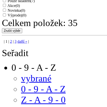
Pouze skladem
(7)
Akce
(0)
Novinka
(0)
Výprodej
(0)
Celkem položek:
35
|
1
|
2
|
3
další
»
|
Seřadit
0 - 9 - A - Z
vybrané
0 - 9 - A - Z
Z - A - 9 - 0