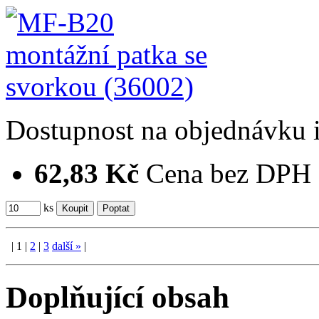
Dostupnost
na objednávku
62,83 Kč
Cena bez DPH
ks
|
1
|
2
|
3
další
»
|
Doplňující obsah