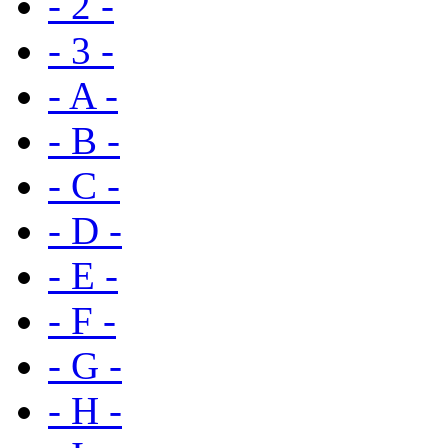
- 2 -
- 3 -
- A -
- B -
- C -
- D -
- E -
- F -
- G -
- H -