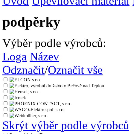
Úvod
Upevňovací materiál
podpěrky
Výběr podle výrobců:
Loga
Název
Odznačit
/
Označit vše
Skrýt výběr podle výrobců