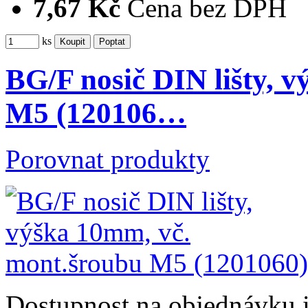
7,67 Kč
Cena bez DPH
ks
BG/F nosič DIN lišty, 
M5 (120106…
Porovnat produkty
Dostupnost
na objednávku