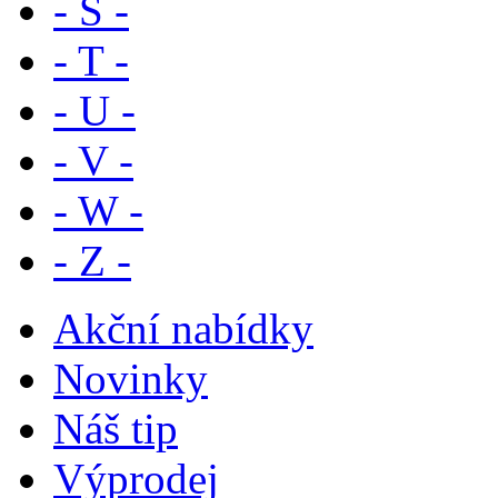
- S -
- T -
- U -
- V -
- W -
- Z -
Akční nabídky
Novinky
Náš tip
Výprodej