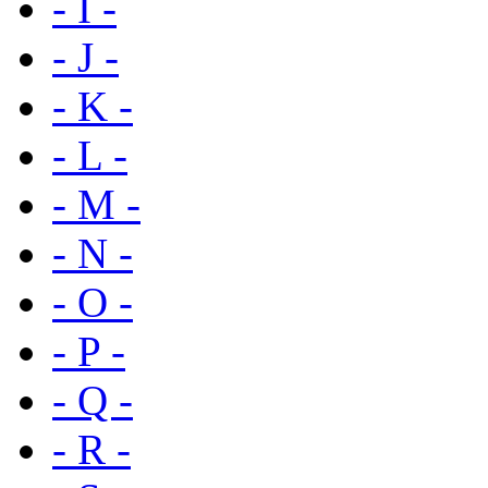
- I -
- J -
- K -
- L -
- M -
- N -
- O -
- P -
- Q -
- R -