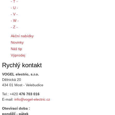
- T -
- U -
- V -
- W -
- Z -
Akční nabídky
Novinky
Náš tip
Výprodej
Rychlý kontakt
VOGEL electric, s.r.o.
Dělnická 20
434 01 Most - Velebudice
Tel.: +420
476 703 016
E-mail:
info@vogel-electric.cz
Otevírací doba :
pondělí - pátek