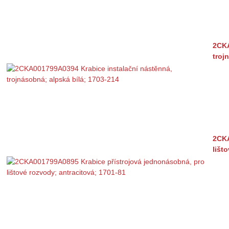
2CKA
troj
2CKA
lišt