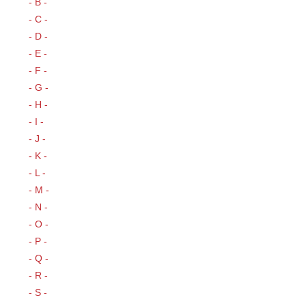
- B -
- C -
- D -
- E -
- F -
- G -
- H -
- I -
- J -
- K -
- L -
- M -
- N -
- O -
- P -
- Q -
- R -
- S -