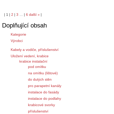
|
1
|
2
|
3
…
|
6
další
»
|
Doplňující obsah
Kategorie
Výrobci
Kabely a vodiče, příslušenství
Uložení vedení, krabice
krabice instalační
pod omítku
na omítku (lištové)
do dutých stěn
pro parapetní kanály
instalace do fasády
instalace do podlahy
krabicové svorky
příslušenství