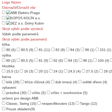
Loga
Název
Odznačit
/
Označit vše
Skrýt výběr podle výrobců
Výběr podle parametrů
Skrýt výběr podle parametrů
šířka
80
(6)
80,5
(9)
81
(11)
82
(8)
84
(3)
98
(1)
151
(1)
výška
80
(2)
80,5
(5)
81
(9)
82
(6)
84
(3)
98
(1)
104
(4)
hloubka
15,5
(1)
16
(3)
20
(1)
24
(1)
24,5
(4)
27,5
(2)
28
(2
barva
bílá
(28)
bříza růžová
(4)
dub tmavý
(4)
světlé dřevo
(4)
vybavení
prázdná
(30)
víčko
(5)
víčko + svorkovnice
(5)
určeno pro design ABB
Classic, Swing
(15)
nespecifikováno
(13)
Tango
(12)
Pouze skladem
(9)