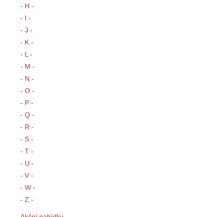
- H -
- I -
- J -
- K -
- L -
- M -
- N -
- O -
- P -
- Q -
- R -
- S -
- T -
- U -
- V -
- W -
- Z -
Akční nabídky