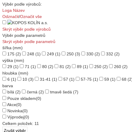
Výběr podle výrobců:
Loga
Název
Odznačit
/
Označit vše
Skrýt výběr podle výrobců
Výběr podle parametrů
Skrýt výběr podle parametrů
šířka (mm)
175
(2)
248
(1)
249
(1)
250
(3)
330
(2)
332
(2)
výška (mm)
29
(1)
71
(1)
80
(2)
81
(2)
89
(1)
250
(2)
260
(2)
hloubka (mm)
6
(1)
10
(3)
31-41
(1)
57
(1)
57-75
(1)
59
(1)
68
(2
barva
bílá
(2)
černá
(2)
tmavě šedá
(7)
Pouze skladem
(0)
Akce
(0)
Novinka
(0)
Výprodej
(0)
Celkem položek:
11