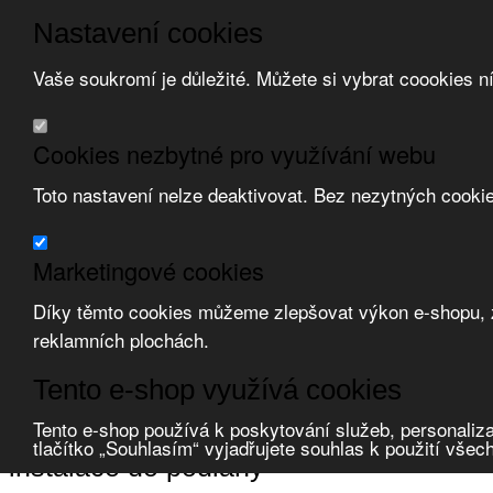
Nastavení cookies
Vaše soukromí je důležité. Můžete si vybrat coookies n
Přeskočit na hlavní obsah
/
Přeskočit na doplňující obsah
Obchodní podmínky
Cookies nezbytné pro využívání webu
Registrace
O nás
Toto nastavení nelze deaktivovat. Bez nezytných cooki
Kontakt
Marketingové cookies
Díky těmto cookies můžeme zlepšovat výkon e-shopu, zo
reklamních plochách.
Zvolte měnu:
Tento e-shop využívá cookies
Přihlásit uživatele
Porovnat produkty
0
Tento e-shop používá k poskytování služeb, personaliza
Úvod
Uložení vedení, krabice
krabice instalační
instalace do podlahy
tlačítko „Souhlasím“ vyjadřujete souhlas k použití všec
instalace do podlahy