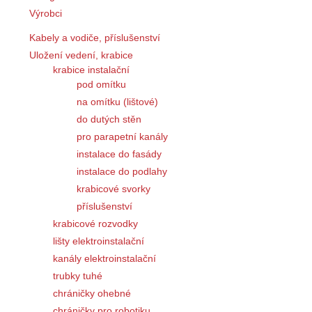
Výrobci
Kabely a vodiče, příslušenství
Uložení vedení, krabice
krabice instalační
pod omítku
na omítku (lištové)
do dutých stěn
pro parapetní kanály
instalace do fasády
instalace do podlahy
krabicové svorky
příslušenství
krabicové rozvodky
lišty elektroinstalační
kanály elektroinstalační
trubky tuhé
chráničky ohebné
chráničky pro robotiku