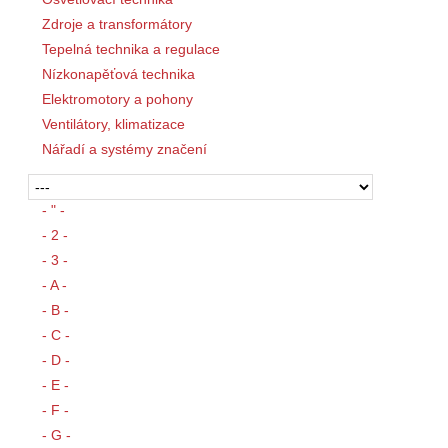
Zdroje a transformátory
Tepelná technika a regulace
Nízkonapěťová technika
Elektromotory a pohony
Ventilátory, klimatizace
Nářadí a systémy značení
- " -
- 2 -
- 3 -
- A -
- B -
- C -
- D -
- E -
- F -
- G -