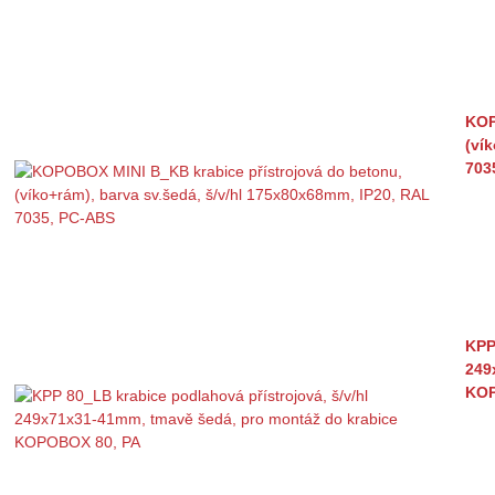
KOP
(ví
703
KPP
249
KOP