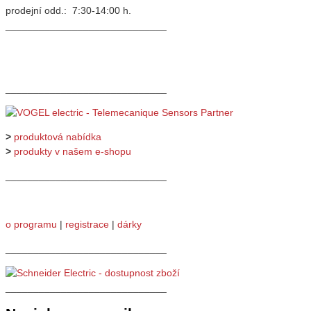
prodejní odd.: 7:30-14:00 h.
_____________________________
_____________________________
>
produktová nabídka
>
produkty v našem e-shopu
_____________________________
o programu
|
registrace
|
dárky
_____________________________
_____________________________