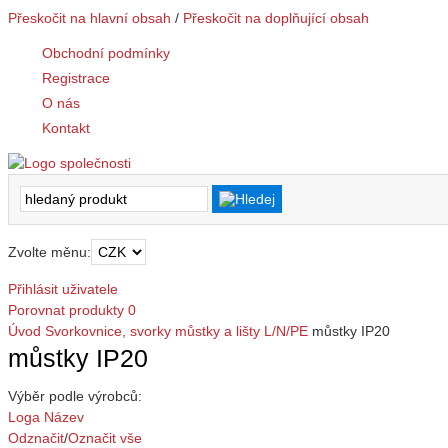
Přeskočit na hlavní obsah
/
Přeskočit na doplňující obsah
Obchodní podmínky
Registrace
O nás
Kontakt
Zvolte měnu:
Přihlásit uživatele
Porovnat produkty
0
Úvod
Svorkovnice, svorky
můstky a lišty L/N/PE
můstky IP20
můstky IP20
Výběr podle výrobců:
Loga
Název
Odznačit
/
Označit vše