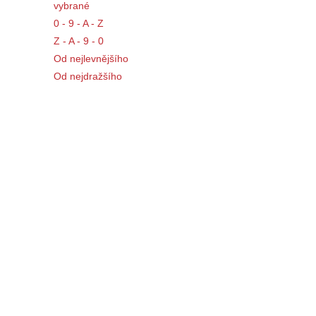
vybrané
0 - 9 - A - Z
Z - A - 9 - 0
Od nejlevnějšího
Od nejdražšího
12 na stránku
12 na stránku
24 na stránku
36 na stránku
Typy katalogů
Obrázkový výpis
Tabulkový výpis
Řádkový výpis
A 8+4 Můstek šedý (svork.šroubová 8x1
Porovnat produkty