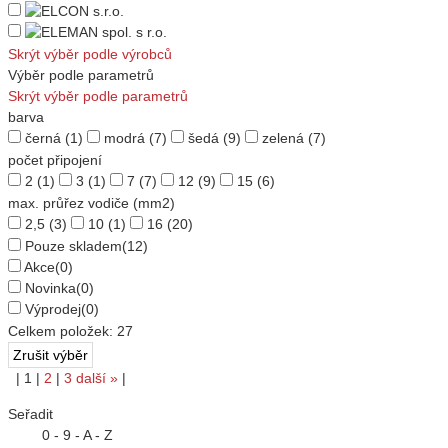
Skrýt výběr podle výrobců
Výběr podle parametrů
Skrýt výběr podle parametrů
barva
černá
(1)
modrá
(7)
šedá
(9)
zelená
(7)
počet připojení
2
(1)
3
(1)
7
(7)
12
(9)
15
(6)
max. průřez vodiče (mm2)
2,5
(3)
10
(1)
16
(20)
Pouze skladem
(12)
Akce
(0)
Novinka
(0)
Výprodej
(0)
Celkem položek:
27
|
1
|
2
|
3
další
»
|
Seřadit
0 - 9 - A - Z