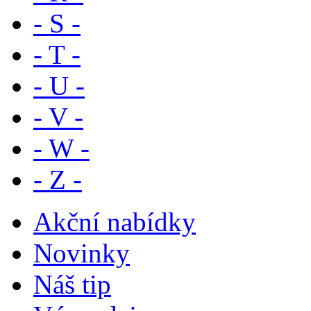
- S -
- T -
- U -
- V -
- W -
- Z -
Akční nabídky
Novinky
Náš tip