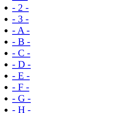
- 2 -
- 3 -
- A -
- B -
- C -
- D -
- E -
- F -
- G -
- H -