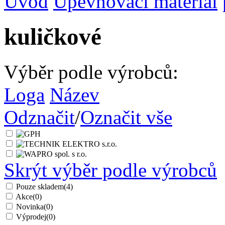
Úvod
Upevňovací materiál
kuličkové
Výběr podle výrobců:
Loga
Název
Odznačit
/
Označit vše
Skrýt výběr podle výrobců
Pouze skladem
(4)
Akce
(0)
Novinka
(0)
Výprodej
(0)