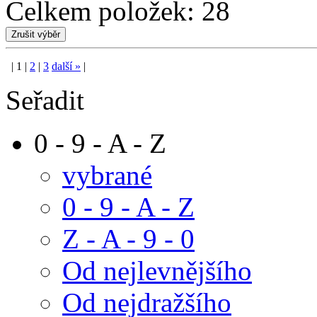
Celkem položek:
28
|
1
|
2
|
3
další
»
|
Seřadit
0 - 9 - A - Z
vybrané
0 - 9 - A - Z
Z - A - 9 - 0
Od nejlevnějšího
Od nejdražšího