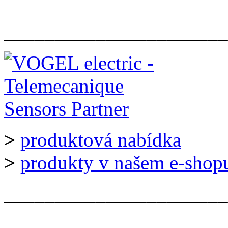
______________________
>
produktová nabídka
>
produkty v našem e-shop
______________________