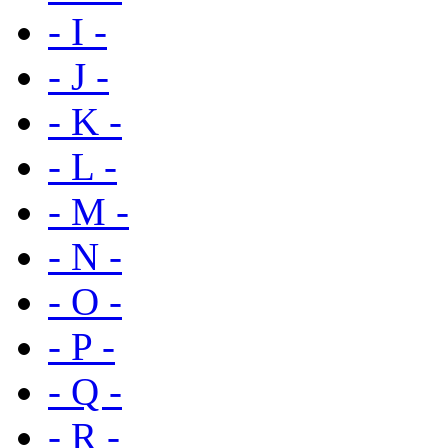
- I -
- J -
- K -
- L -
- M -
- N -
- O -
- P -
- Q -
- R -