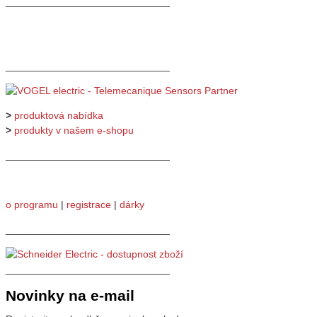
_____________________________
_____________________________
>
produktová nabídka
>
produkty v našem e-shopu
_____________________________
o programu
|
registrace
|
dárky
_____________________________
_____________________________
Novinky na e-mail