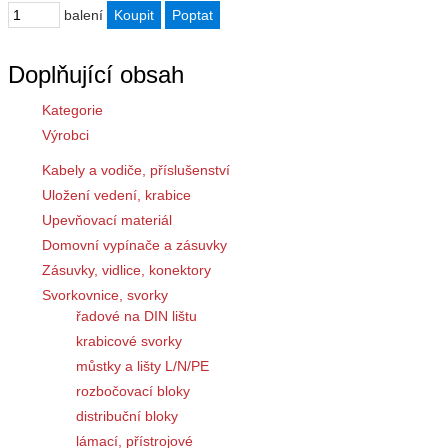
balení
Doplňující obsah
Kategorie
Výrobci
Kabely a vodiče, příslušenství
Uložení vedení, krabice
Upevňovací materiál
Domovní vypínače a zásuvky
Zásuvky, vidlice, konektory
Svorkovnice, svorky
řadové na DIN lištu
krabicové svorky
můstky a lišty L/N/PE
rozbočovací bloky
distribuční bloky
lámací, přístrojové