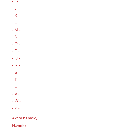
- I -
- J -
- K -
- L -
- M -
- N -
- O -
- P -
- Q -
- R -
- S -
- T -
- U -
- V -
- W -
- Z -
Akční nabídky
Novinky