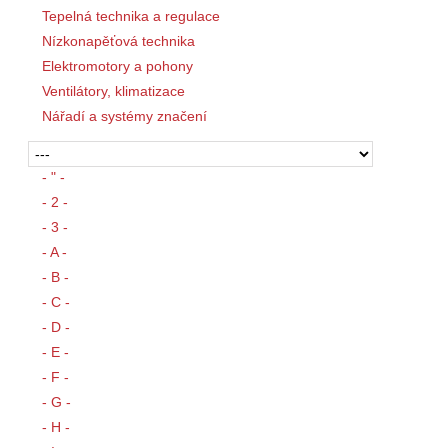
Tepelná technika a regulace
Nízkonapěťová technika
Elektromotory a pohony
Ventilátory, klimatizace
Nářadí a systémy značení
- " -
- 2 -
- 3 -
- A -
- B -
- C -
- D -
- E -
- F -
- G -
- H -