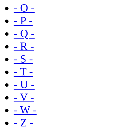
- O -
- P -
- Q -
- R -
- S -
- T -
- U -
- V -
- W -
- Z -