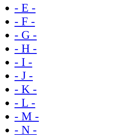
- E -
- F -
- G -
- H -
- I -
- J -
- K -
- L -
- M -
- N -