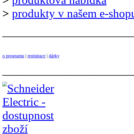
>
produkty v našem e-shop
______________________
o programu
|
registrace
|
dárky
______________________