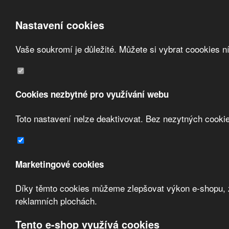
Nastavení cookies
Vaše soukromí je důležité. Můžete si vybrat coookies n
Přeskočit na hlavní obsah
/
Přeskočit na doplňující obsah
Obchodní podmínky
Registrace
O nás
Cookies nezbytné pro využívání webu
Kontakt
Toto nastavení nelze deaktivovat. Bez nezytných cooki
Marketingové cookies
Díky těmto cookies můžeme zlepšovat výkon e-shopu, zo
Zvolte měnu:
reklamních plochách.
Přihlásit uživatele
Tento e-shop využívá cookies