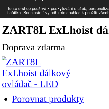
Porovnat produkty
0
Tento e-shop používá k poskytování služeb, personaliza
tlačítko „Souhlasím“ vyjadřujete souhlas k použití všec
Úvod
Ovladače a signalizace
jeřábové ovládače bezdrátové
dálkové 
ZART8L ExLhoist dál
Doprava zdarma
Porovnat produkty