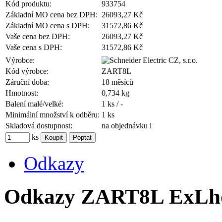
Kód produktu:
933754
Základní MO cena bez DPH:
26093,27 Kč
Základní MO cena s DPH:
31572,86 Kč
Vaše cena bez DPH:
26093,27 Kč
Vaše cena s DPH:
31572,86 Kč
Výrobce:
Kód výrobce:
ZART8L
Záruční doba:
18 měsíců
Hmotnost:
0,734 kg
Balení malé/velké:
1 ks / -
Minimální množství k odběru:
1 ks
Skladová dostupnost:
na objednávku
i
ks
Odkazy
Odkazy ZART8L ExLhoi