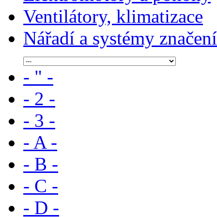
Ventilátory, klimatizace
Nářadí a systémy značení
- " -
- 2 -
- 3 -
- A -
- B -
- C -
- D -