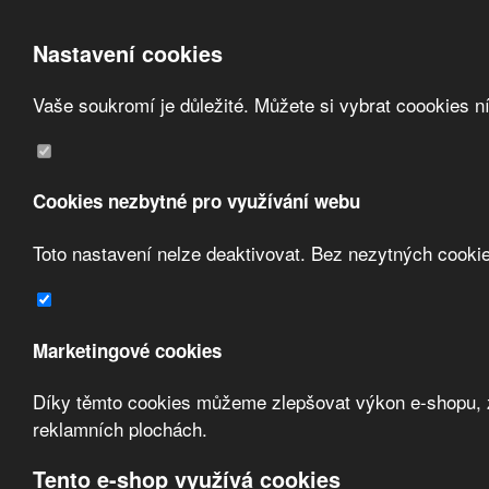
Nastavení cookies
Vaše soukromí je důležité. Můžete si vybrat coookies n
Přeskočit na hlavní obsah
/
Přeskočit na doplňující obsah
Obchodní podmínky
Registrace
O nás
Cookies nezbytné pro využívání webu
Kontakt
Toto nastavení nelze deaktivovat. Bez nezytných cooki
Marketingové cookies
Díky těmto cookies můžeme zlepšovat výkon e-shopu, zo
Zvolte měnu:
reklamních plochách.
Přihlásit uživatele
Tento e-shop využívá cookies