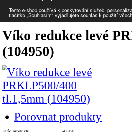
Porovnat produkty
0
Tento e-shop používá k poskytování služeb, personaliza
tlačítko „Souhlasím“ vyjadřujete souhlas k použití všec
Úvod
Uložení vedení, krabice
žlaby plné a perforované
víka tvarovek
Víko redukce levé P
(104950)
Porovnat produkty
Kód produktu:
593358