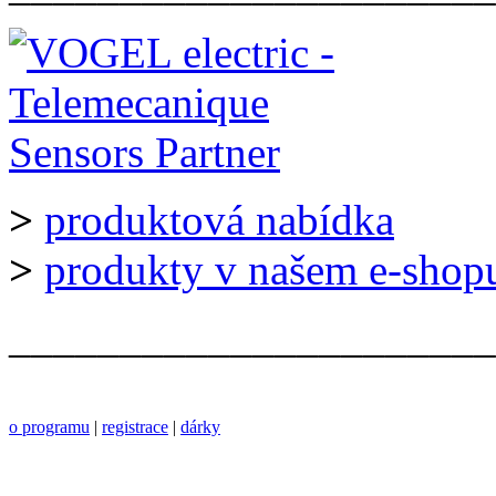
>
produktová nabídka
>
produkty v našem e-shop
______________________
o programu
|
registrace
|
dárky
______________________