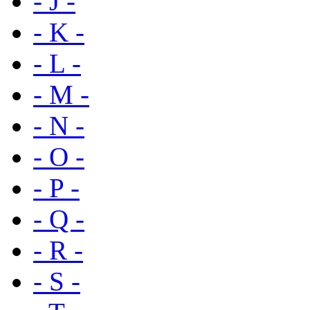
- J -
- K -
- L -
- M -
- N -
- O -
- P -
- Q -
- R -
- S -