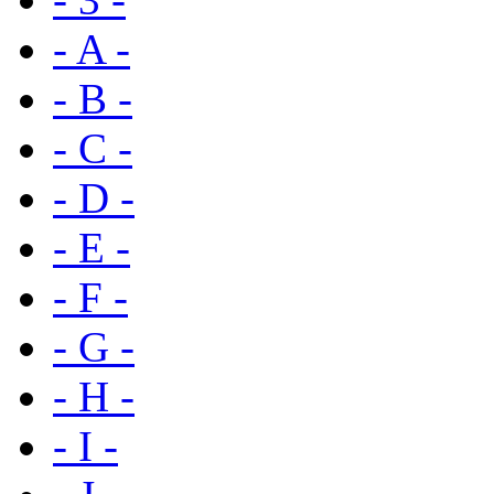
- A -
- B -
- C -
- D -
- E -
- F -
- G -
- H -
- I -