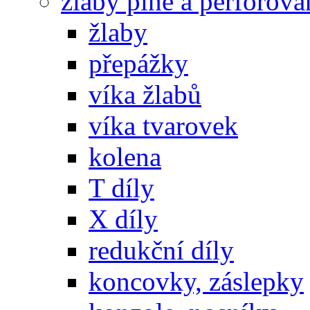
žlaby plné a perforova
žlaby
přepážky
víka žlabů
víka tvarovek
kolena
T díly
X díly
redukční díly
koncovky, záslepky