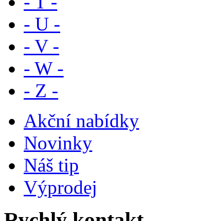
- T -
- U -
- V -
- W -
- Z -
Akční nabídky
Novinky
Náš tip
Výprodej
Rychlý kontakt