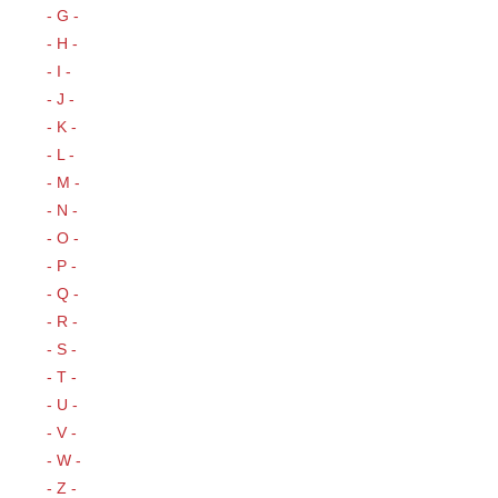
- G -
- H -
- I -
- J -
- K -
- L -
- M -
- N -
- O -
- P -
- Q -
- R -
- S -
- T -
- U -
- V -
- W -
- Z -