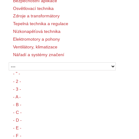
Bezpečnostní aplikace
Osvětlovací technika
Zdroje a transformátory
Tepelná technika a regulace
Nízkonapěťová technika
Elektromotory a pohony
Ventilátory, klimatizace
Nářadí a systémy značení
- " -
- 2 -
- 3 -
- A -
- B -
- C -
- D -
- E -
- F -