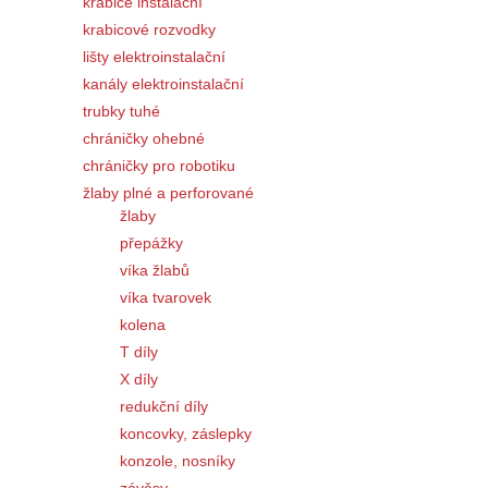
krabice instalační
krabicové rozvodky
lišty elektroinstalační
kanály elektroinstalační
trubky tuhé
chráničky ohebné
chráničky pro robotiku
žlaby plné a perforované
žlaby
přepážky
víka žlabů
víka tvarovek
kolena
T díly
X díly
redukční díly
koncovky, záslepky
konzole, nosníky
závěsy