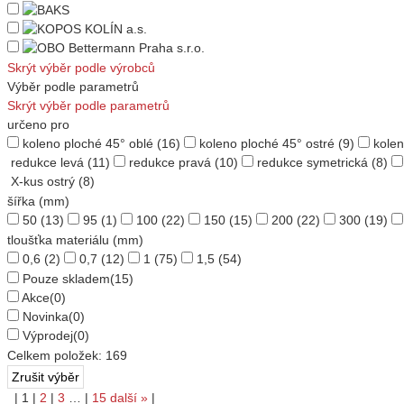
Skrýt výběr podle výrobců
Výběr podle parametrů
Skrýt výběr podle parametrů
určeno pro
koleno ploché 45° oblé
(16)
koleno ploché 45° ostré
(9)
kolen
redukce levá
(11)
redukce pravá
(10)
redukce symetrická
(8)
X-kus ostrý
(8)
šířka (mm)
50
(13)
95
(1)
100
(22)
150
(15)
200
(22)
300
(19)
tloušťka materiálu (mm)
0,6
(2)
0,7
(12)
1
(75)
1,5
(54)
Pouze skladem
(15)
Akce
(0)
Novinka
(0)
Výprodej
(0)
Celkem položek:
169
|
1
|
2
|
3
…
|
15
další
»
|