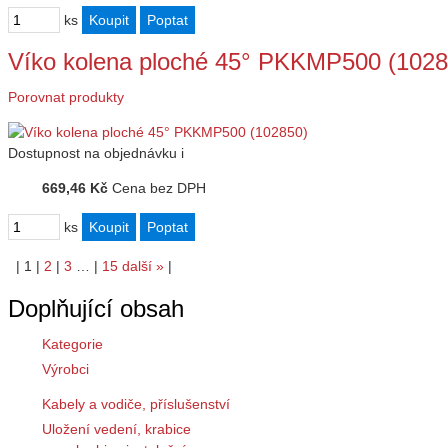
ks
Víko kolena ploché 45° PKKMP500 (1028
Porovnat produkty
Dostupnost
na objednávku
i
669,46 Kč
Cena bez DPH
ks
|
1
|
2
|
3
…
|
15
další
»
|
Doplňující obsah
Kategorie
Výrobci
Kabely a vodiče, příslušenství
Uložení vedení, krabice