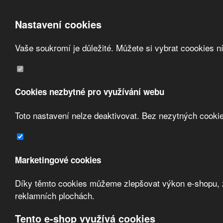
Nastavení cookies
Vaše soukromí je důležité. Můžete si vybrat coookies n
Přeskočit na hlavní obsah
/
Obchodní podmínky
Cookies nezbytné pro využívání webu
Registrace
Toto nastavení nelze deaktivovat. Bez nezytných cooki
O nás
Kontakt
Marketingové cookies
Díky těmto cookies můžeme zlepšovat výkon e-shopu, zo
reklamních plochách.
Tento e-shop využívá cookies