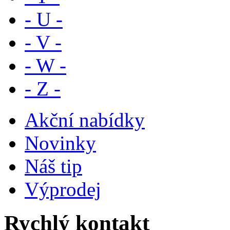
- U -
- V -
- W -
- Z -
Akční nabídky
Novinky
Náš tip
Výprodej
Rychlý kontakt