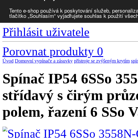
Tento e-shop používá k poskytování služeb, personaliza
tlačítko „Souhlasím“ vyjadřujete souhlas k použití všec
Zvolte měnu:
Přihlásit uživatele
Porovnat produkty
0
Úvod
Domovní vypínače a zásuvky
přístroje se zvýšeným krytím
spí
Spínač IP54 6SSo 35
střídavý s čirým průz
polem, řazení 6 SSo 