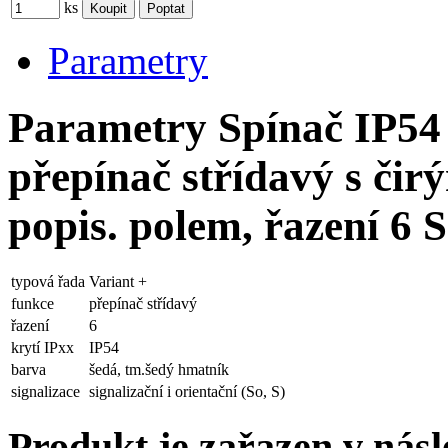
ks
Parametry
Parametry Spínač IP54
přepínač střídavý s čir
popis. polem, řazení 6 
typová řada
Variant +
funkce
přepínač střídavý
řazení
6
krytí IPxx
IP54
barva
šedá, tm.šedý hmatník
signalizace
signalizační i orientační (So, S)
Produkt je zařazen v násl