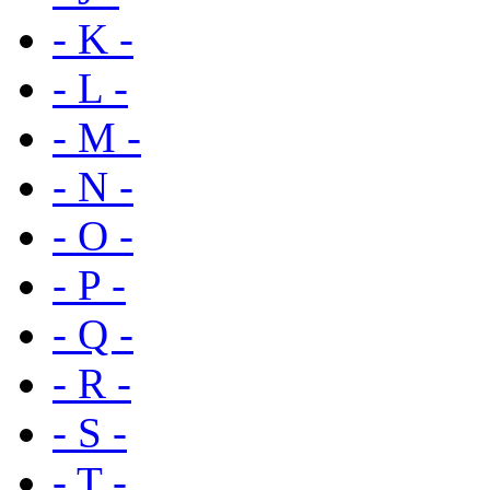
- K -
- L -
- M -
- N -
- O -
- P -
- Q -
- R -
- S -
- T -