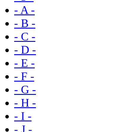
- A -
- B -
- C -
- D -
- E -
- F -
- G -
- H -
- I -
- J -