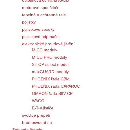
oblouková ochrana AFDD
motorové spouštěče
tepelná a ochranná relé
pojistky
pojistkové spodky
pojistkové odpínače
elektronické proudové jištění
MICO moduly
MICO PRO moduly
SITOP select modul
maxGUARD moduly
PHOENIX řada CBM
PHOENIX řada CAPAROC
OMRON řada S8V-CP
WAGO
E-T-A jističe
svodiče přepětí
hromosvodařina
Spínací přístroje