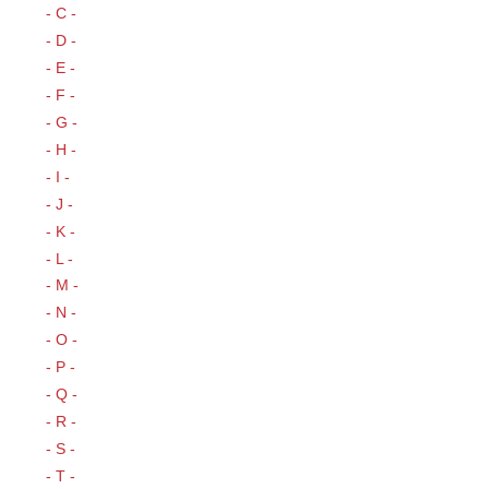
- C -
- D -
- E -
- F -
- G -
- H -
- I -
- J -
- K -
- L -
- M -
- N -
- O -
- P -
- Q -
- R -
- S -
- T -