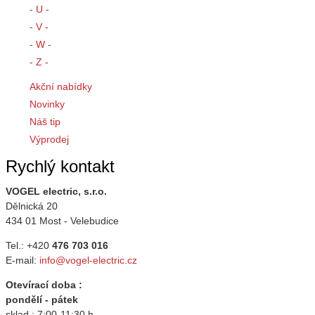
- U -
- V -
- W -
- Z -
Akční nabídky
Novinky
Náš tip
Výprodej
Rychlý kontakt
VOGEL electric, s.r.o.
Dělnická 20
434 01 Most - Velebudice
Tel.: +420
476 703 016
E-mail:
info@vogel-electric.cz
Otevírací doba :
pondělí - pátek
sklad : 7:00-11:30 h.