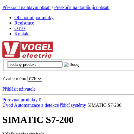
Přeskočit na hlavní obsah
/
Přeskočit na doplňující obsah
Obchodní podmínky
Registrace
O nás
Kontakt
Zvolte měnu:
Přihlásit uživatele
Porovnat produkty
0
Úvod
Automatizace a detekce
řídící systémy
SIMATIC S7-200
SIMATIC S7-200