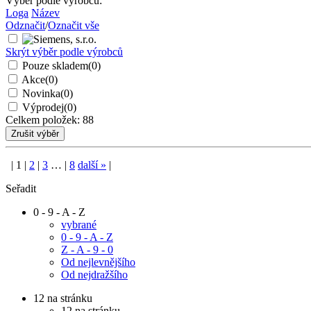
Výběr podle výrobců:
Loga
Název
Odznačit
/
Označit vše
Skrýt výběr podle výrobců
Pouze skladem
(0)
Akce
(0)
Novinka
(0)
Výprodej
(0)
Celkem položek:
88
|
1
|
2
|
3
…
|
8
další
»
|
Seřadit
0 - 9 - A - Z
vybrané
0 - 9 - A - Z
Z - A - 9 - 0
Od nejlevnějšího
Od nejdražšího
12 na stránku
12 na stránku