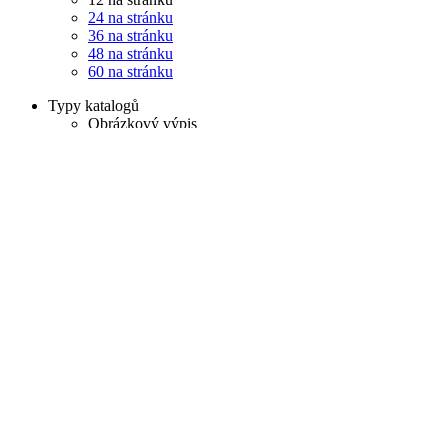
24 na stránku
36 na stránku
48 na stránku
60 na stránku
Typy katalogů
Obrázkový výpis
Tabulkový výpis
Řádkový výpis
6AV6574-1AE00-4AX0 PROTECTIVE CO
Porovnat produkty
Dostupnost
na objednávku
i
3959,45 Kč
Cena bez DPH
ks
6AV6610-0AA01-3CA8 WINCC FLEXIB