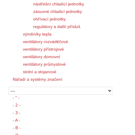
nástřešní chladící jednotky
zásuvné chladicí jednotky
ohřívací jednotky
regulátory a další přísluš.
výměníky tepla
ventilátory rozváděčové
ventilátory přístrojové
ventilátory domovní
ventilátory průmyslové
stolní a stojanové
Nářadí a systémy značení
- " -
- 2 -
- 3 -
- A -
- B -