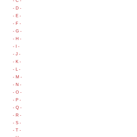
- C -
- D -
- E -
- F -
- G -
- H -
- I -
- J -
- K -
- L -
- M -
- N -
- O -
- P -
- Q -
- R -
- S -
- T -