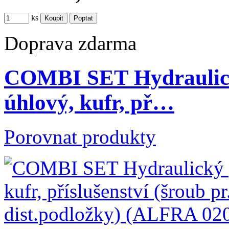
ks
Doprava zdarma
COMBI SET Hydraulický
úhlový, kufr, př…
Porovnat produkty