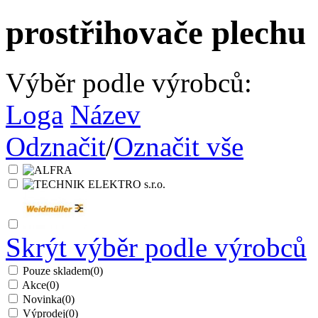
prostřihovače plechu
Výběr podle výrobců:
Loga
Název
Odznačit
/
Označit vše
Skrýt výběr podle výrobců
Pouze skladem
(0)
Akce
(0)
Novinka
(0)
Výprodej
(0)