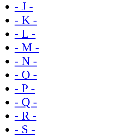
- J -
- K -
- L -
- M -
- N -
- O -
- P -
- Q -
- R -
- S -