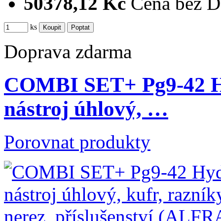
50378,12 Kč
Cena bez 
ks
Doprava zdarma
COMBI SET+ Pg9-42 Hy
nástroj úhlový, …
Porovnat produkty