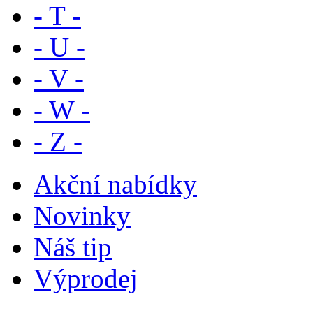
- T -
- U -
- V -
- W -
- Z -
Akční nabídky
Novinky
Náš tip
Výprodej