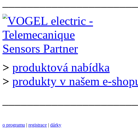
______________________
>
produktová nabídka
>
produkty v našem e-shop
______________________
o programu
|
registrace
|
dárky