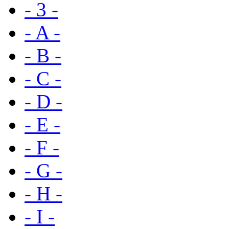
- 3 -
- A -
- B -
- C -
- D -
- E -
- F -
- G -
- H -
- I -