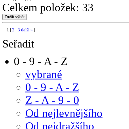
Celkem položek:
33
|
1
|
2
|
3
další
»
|
Seřadit
0 - 9 - A - Z
vybrané
0 - 9 - A - Z
Z - A - 9 - 0
Od nejlevnějšího
Od nejdražšího