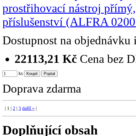
Dostupnost
na objednávku
22113,21 Kč
Cena bez 
ks
Doprava zdarma
|
1
|
2
|
3
další
»
|
Doplňující obsah