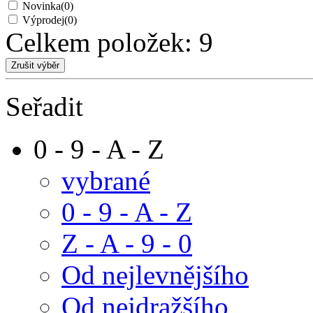
Novinka
(0)
Výprodej
(0)
Celkem položek:
9
Seřadit
0 - 9 - A - Z
vybrané
0 - 9 - A - Z
Z - A - 9 - 0
Od nejlevnějšího
Od nejdražšího