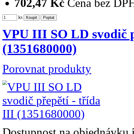
702,47 Kč
Cena bez DP
ks
VPU III SO LD svodič př
(1351680000)
Porovnat produkty
Dostupnost
na objednávku