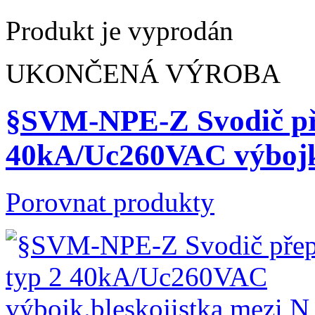
Produkt je vyprodán
UKONČENÁ VÝROBA
§SVM-NPE-Z Svodič pře
40kA/Uc260VAC výboj
Porovnat produkty