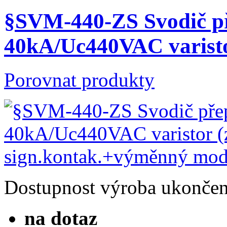
§SVM-440-ZS Svodič př
40kA/Uc440VAC varist
Porovnat produkty
Dostupnost
výroba ukonče
na dotaz