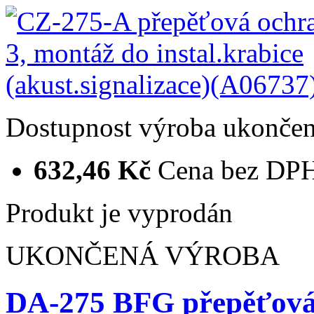
Dostupnost
výroba ukonče
632,46 Kč
Cena bez DP
Produkt je vyprodán
UKONČENÁ VÝROBA
DA-275 BFG přepěťová 