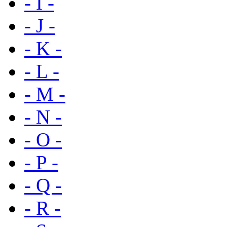
- I -
- J -
- K -
- L -
- M -
- N -
- O -
- P -
- Q -
- R -