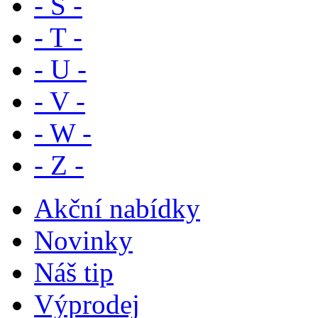
- S -
- T -
- U -
- V -
- W -
- Z -
Akční nabídky
Novinky
Náš tip
Výprodej