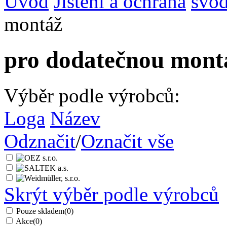
Úvod
Jištění a ochrana
svod
montáž
pro dodatečnou mont
Výběr podle výrobců:
Loga
Název
Odznačit
/
Označit vše
Skrýt výběr podle výrobců
Pouze skladem
(0)
Akce
(0)