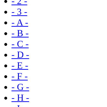
- 2 -
- 3 -
- A -
- B -
- C -
- D -
- E -
- F -
- G -
- H -