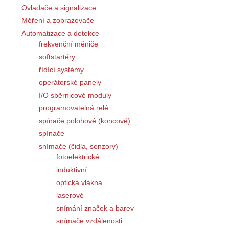
Ovladače a signalizace
Měření a zobrazovače
Automatizace a detekce
frekvenční měniče
softstartéry
řídící systémy
operátorské panely
I/O sběrnicové moduly
programovatelná relé
spínače polohové (koncové)
spínače
snímače (čidla, senzory)
fotoelektrické
induktivní
optická vlákna
laserové
snímání značek a barev
snímače vzdálenosti