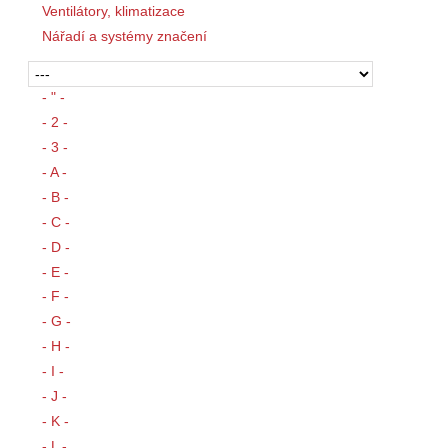
Ventilátory, klimatizace
Nářadí a systémy značení
- " -
- 2 -
- 3 -
- A -
- B -
- C -
- D -
- E -
- F -
- G -
- H -
- I -
- J -
- K -
- L -