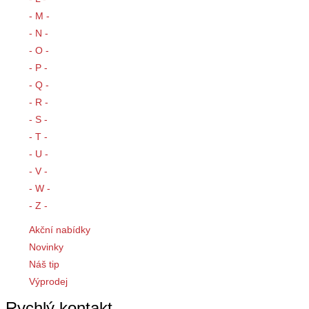
- M -
- N -
- O -
- P -
- Q -
- R -
- S -
- T -
- U -
- V -
- W -
- Z -
Akční nabídky
Novinky
Náš tip
Výprodej
Rychlý kontakt