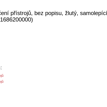
í přístrojů, bez popisu, žlutý, samolepíc
 (1686200000)
:
ojů
ojů