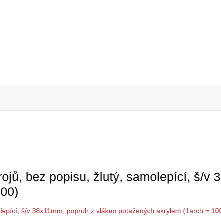
rojů, bez popisu, žlutý, samolepící, š/
000)