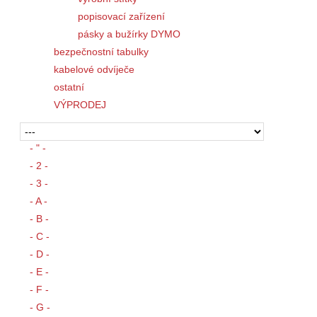
popisovací zařízení
pásky a bužírky DYMO
bezpečnostní tabulky
kabelové odvíječe
ostatní
VÝPRODEJ
- " -
- 2 -
- 3 -
- A -
- B -
- C -
- D -
- E -
- F -
- G -