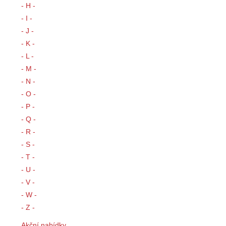
- H -
- I -
- J -
- K -
- L -
- M -
- N -
- O -
- P -
- Q -
- R -
- S -
- T -
- U -
- V -
- W -
- Z -
Akční nabídky