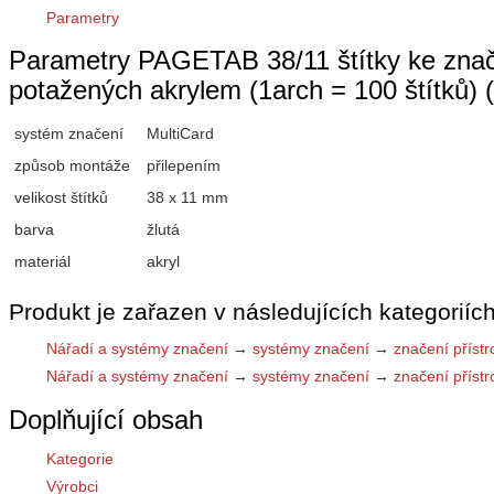
Parametry
Parametry PAGETAB 38/11 štítky ke značen
potažených akrylem (1arch = 100 štítků)
systém značení
MultiCard
způsob montáže
přilepením
velikost štítků
38 x 11 mm
barva
žlutá
materiál
akryl
Produkt je zařazen v následujících kategoriích
Nářadí a systémy značení
→
systémy značení
→
značení přístr
Nářadí a systémy značení
→
systémy značení
→
značení přístr
Doplňující obsah
Kategorie
Výrobci