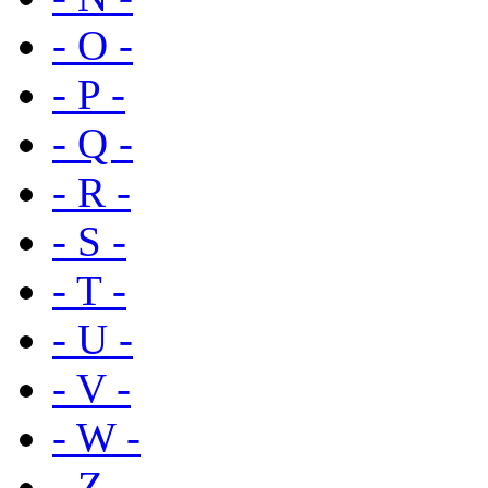
- O -
- P -
- Q -
- R -
- S -
- T -
- U -
- V -
- W -
- Z -