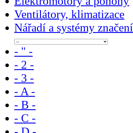
Elektromotory a pohony
Ventilátory, klimatizace
Nářadí a systémy značení
- " -
- 2 -
- 3 -
- A -
- B -
- C -
- D -