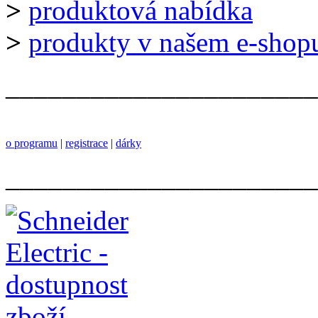
>
produktová nabídka
>
produkty v našem e-shop
______________________
o programu
|
registrace
|
dárky
______________________