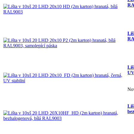
RA
Liš
RA
Liš
UV 
No
Li
be