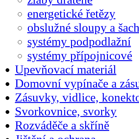
energetické řetězy
obslužné sloupy a šac
systémy podpodlažní
systémy přípojnicové
Upevňovací materiál
Domovní vypínače a zás
Zásuvky, vidlice, konekt
Svorkovnice, svorky
Rozváděče a skříně