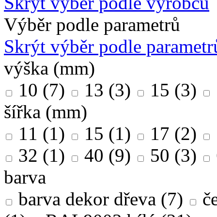
Skrýt výběr podle výrobců
Výběr podle parametrů
Skrýt výběr podle parametr
výška (mm)
10
(7)
13
(3)
15
(3)
šířka (mm)
11
(1)
15
(1)
17
(2)
32
(1)
40
(9)
50
(3)
barva
barva dekor dřeva
(7)
č