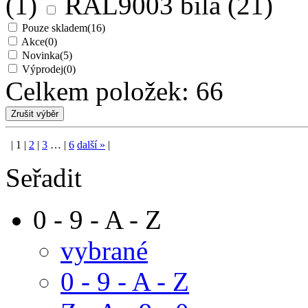
(1)
RAL9003 bílá
(21)
Pouze skladem
(16)
Akce
(0)
Novinka
(5)
Výprodej
(0)
Celkem položek:
66
|
1
|
2
|
3
…
|
6
další
»
|
Seřadit
0 - 9 - A - Z
vybrané
0 - 9 - A - Z