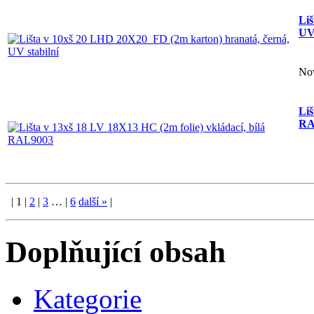
Liš
UV 
No
Liš
RA
|
1
|
2
|
3
…
|
6
další
»
|
Doplňující obsah
Kategorie