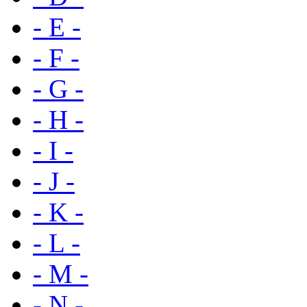
- E -
- F -
- G -
- H -
- I -
- J -
- K -
- L -
- M -
- N -