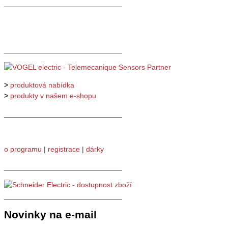
_____________________________
_____________________________
>
produktová nabídka
>
produkty v našem e-shopu
_____________________________
o programu
|
registrace
|
dárky
_____________________________
_____________________________
Novinky na e-mail