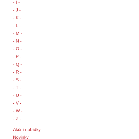
- I -
- J -
- K -
- L -
- M -
- N -
- O -
- P -
- Q -
- R -
- S -
- T -
- U -
- V -
- W -
- Z -
Akční nabídky
Novinky