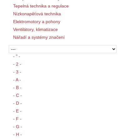
Tepelná technika a regulace
Nízkonapěťová technika
Elektromotory a pohony
Ventilátory, klimatizace
Nářadí a systémy značení
- " -
- 2 -
- 3 -
- A -
- B -
- C -
- D -
- E -
- F -
- G -
- H -