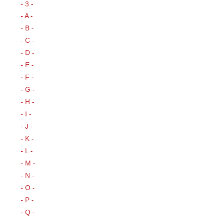
- 3 -
- A -
- B -
- C -
- D -
- E -
- F -
- G -
- H -
- I -
- J -
- K -
- L -
- M -
- N -
- O -
- P -
- Q -