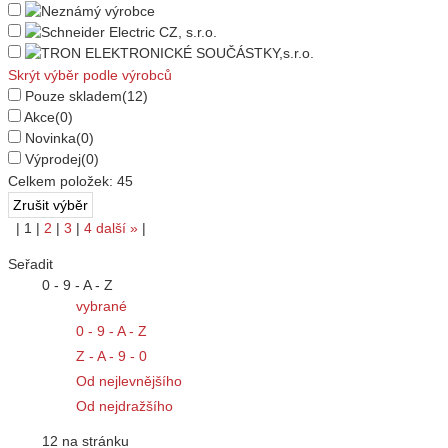
Skrýt výběr podle výrobců
Pouze skladem
(12)
Akce
(0)
Novinka
(0)
Výprodej
(0)
Celkem položek:
45
|
1
|
2
|
3
|
4
další
»
|
Seřadit
0 - 9 - A - Z
vybrané
0 - 9 - A - Z
Z - A - 9 - 0
Od nejlevnějšího
Od nejdražšího
12 na stránku