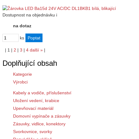
Dostupnost
na objednávku
i
na dotaz
ks
|
1
|
2
|
3
|
4
další
»
|
Doplňující obsah
Kategorie
Výrobci
Kabely a vodiče, příslušenství
Uložení vedení, krabice
Upevňovací materiál
Domovní vypínače a zásuvky
Zásuvky, vidlice, konektory
Svorkovnice, svorky