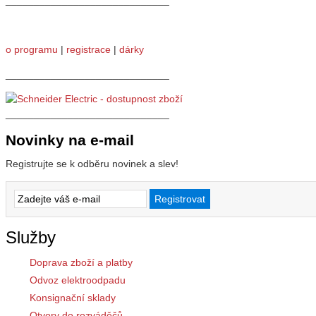
_____________________________
o programu
|
registrace
|
dárky
_____________________________
_____________________________
Novinky na e-mail
Registrujte se k odběru novinek a slev!
Služby
Doprava zboží a platby
Odvoz elektroodpadu
Konsignační sklady
Otvory do rozváděčů