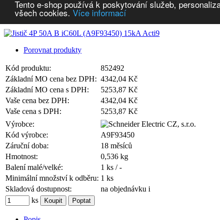
Tento e-shop používá k poskytování služeb, personaliza
všech cookies.
Více informací
Doprava zdarma
Porovnat produkty
Kód produktu:
852492
Základní MO cena bez DPH:
4342,04 Kč
Základní MO cena s DPH:
5253,87 Kč
Vaše cena bez DPH:
4342,04 Kč
Vaše cena s DPH:
5253,87 Kč
Výrobce:
Kód výrobce:
A9F93450
Záruční doba:
18 měsíců
Hmotnost:
0,536 kg
Balení malé/velké:
1 ks / -
Minimální množství k odběru:
1 ks
Skladová dostupnost:
na objednávku
i
ks
Popis