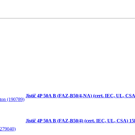
Jistič 4P 50A B (FAZ-B50/4-NA) (cert. IEC, UL, CSA
Jistič 4P 50A B (FAZ-B50/4) (cert. IEC, UL, CSA) 1