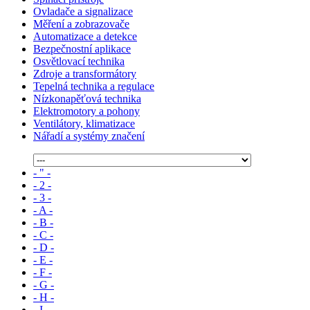
Ovladače a signalizace
Měření a zobrazovače
Automatizace a detekce
Bezpečnostní aplikace
Osvětlovací technika
Zdroje a transformátory
Tepelná technika a regulace
Nízkonapěťová technika
Elektromotory a pohony
Ventilátory, klimatizace
Nářadí a systémy značení
- " -
- 2 -
- 3 -
- A -
- B -
- C -
- D -
- E -
- F -
- G -
- H -
- I -