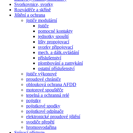
Svorkovnice, svorky
Rozváděče a skříně
Jištění a ochrana
jističe modulární
jističe
pomocné kontakty
jednotky spouští
lišty propojovací
svorky připojovací
mech. a dálk.ovládání
příslušenství
plombování a zamykání
ostatní příslušenství
jističe výkonové
proudové chrániče
oblouková ochrana AFDD
motorové spouštěče
tepelná a ochranná relé
pojistky
pojistkové spodky
pojistkové odpínače
elektronické proudové jištění
svodiče přepětí
hromosvodařina
Spínací přístroje