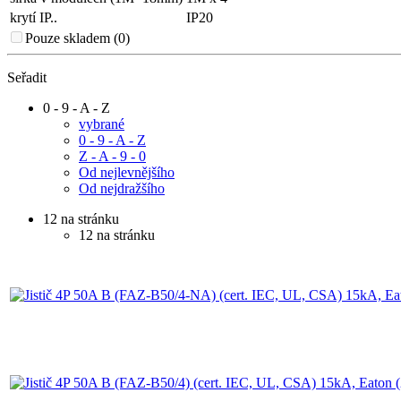
krytí IP..
IP20
Pouze skladem (0)
Seřadit
0 - 9 - A - Z
vybrané
0 - 9 - A - Z
Z - A - 9 - 0
Od nejlevnějšího
Od nejdražšího
12 na stránku
12 na stránku