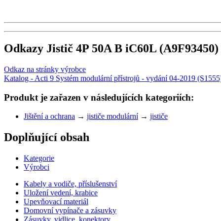
Odkazy Jistič 4P 50A B iC60L (A9F93450)
Odkaz na stránky výrobce
Katalog - Acti 9 Systém modulární přístrojů - vydání 04-2019 (S1555
Produkt je zařazen v následujících kategoriích:
Jištění a ochrana
→
jističe modulární
→
jističe
Doplňující obsah
Kategorie
Výrobci
Kabely a vodiče, příslušenství
Uložení vedení, krabice
Upevňovací materiál
Domovní vypínače a zásuvky
Zásuvky, vidlice, konektory