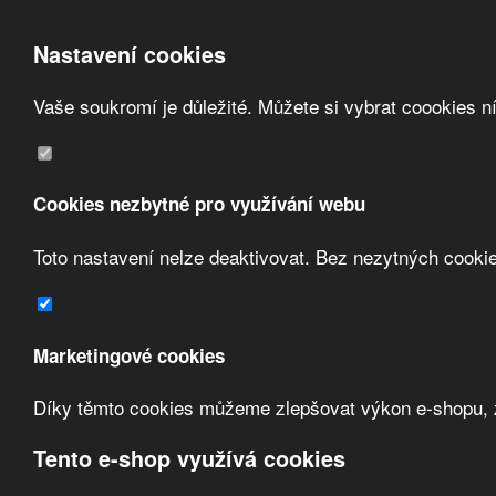
Nastavení cookies
Vaše soukromí je důležité. Můžete si vybrat coookies n
Přeskočit na hlavní obsah
/
Přeskočit na doplňující obsah
Obchodní podmínky
Registrace
O nás
Cookies nezbytné pro využívání webu
Kontakt
Toto nastavení nelze deaktivovat. Bez nezytných cooki
Zvolte měnu:
Marketingové cookies
Přihlásit uživatele
Díky těmto cookies můžeme zlepšovat výkon e-shopu, zo
Porovnat produkty
0
Úvod
Jištění a ochrana
jističe modulární
jističe
Tento e-shop využívá cookies
Jistič 4P 50A B iC60L (A9F9345