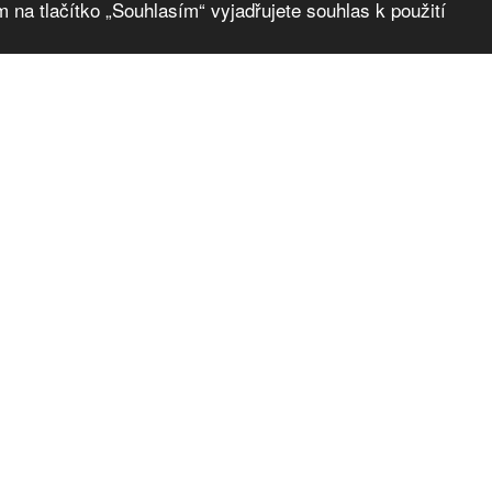
 na tlačítko „Souhlasím“ vyjadřujete souhlas k použití