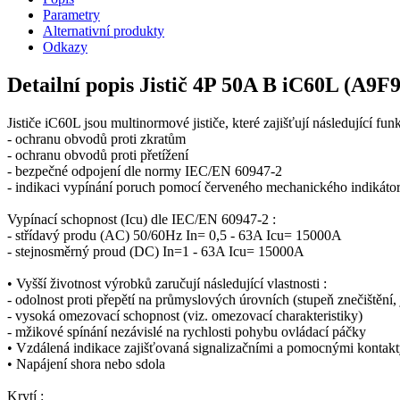
Parametry
Alternativní produkty
Odkazy
Detailní popis Jistič 4P 50A B iC60L (A9F
Jističe iC60L jsou multinormové jističe, které zajišťují následující funk
- ochranu obvodů proti zkratům
- ochranu obvodů proti přetížení
- bezpečné odpojení dle normy IEC/EN 60947-2
- indikaci vypínání poruch pomocí červeného mechanického indikátoru 
Vypínací schopnost (Icu) dle IEC/EN 60947-2 :
- střídavý produ (AC) 50/60Hz In= 0,5 - 63A Icu= 15000A
- stejnosměrný proud (DC) In=1 - 63A Icu= 15000A
• Vyšší životnost výrobků zaručují následující vlastnosti :
- odolnost proti přepětí na průmyslových úrovních (stupeň znečištění,
- vysoká omezovací schopnost (viz. omezovací charakteristiky)
- mžikové spínání nezávislé na rychlosti pohybu ovládací páčky
• Vzdálená indikace zajišťovaná signalizačními a pomocnými kontakty
• Napájení shora nebo sdola
Krytí :