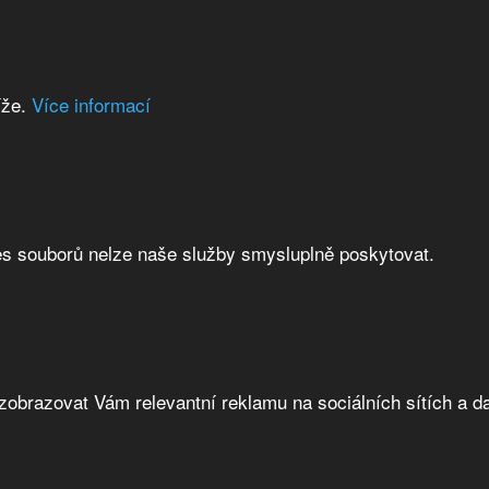
íže.
Více informací
es souborů nelze naše služby smysluplně poskytovat.
brazovat Vám relevantní reklamu na sociálních sítích a da
0) 15kA Acti9