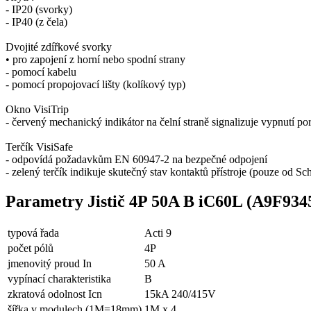
- IP20 (svorky)
- IP40 (z čela)
Dvojité zdířkové svorky
• pro zapojení z horní nebo spodní strany
- pomocí kabelu
- pomocí propojovací lišty (kolíkový typ)
Okno VisiTrip
- červený mechanický indikátor na čelní straně signalizuje vypnutí p
Terčík VisiSafe
- odpovídá požadavkům EN 60947-2 na bezpečné odpojení
- zelený terčík indikuje skutečný stav kontaktů přístroje (pouze od Sch
Parametry Jistič 4P 50A B iC60L (A9F934
typová řada
Acti 9
počet pólů
4P
jmenovitý proud In
50 A
vypínací charakteristika
B
zkratová odolnost Icn
15kA 240/415V
šířka v modulech (1M=18mm)
1M x 4