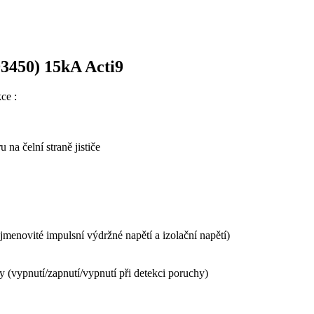
93450) 15kA Acti9
ce :
na čelní straně jističe
 jmenovité impulsní výdržné napětí a izolační napětí)
 (vypnutí/zapnutí/vypnutí při detekci poruchy)