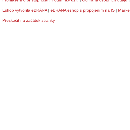
Prohlášení o přístupnosti
|
Podmínky užití
|
Ochrana osobních údajů
Eshop vytvořila eBRÁNA
|
eBRÁNA eshop s propojením na IS
|
Marke
Přeskočit na začátek stránky