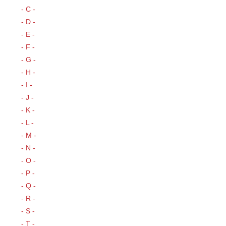
- C -
- D -
- E -
- F -
- G -
- H -
- I -
- J -
- K -
- L -
- M -
- N -
- O -
- P -
- Q -
- R -
- S -
- T -