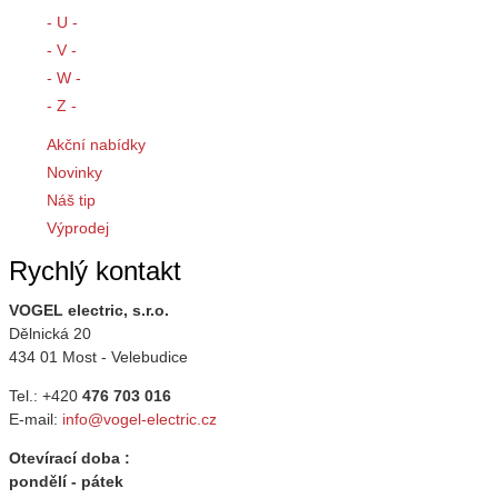
- U -
- V -
- W -
- Z -
Akční nabídky
Novinky
Náš tip
Výprodej
Rychlý kontakt
VOGEL electric, s.r.o.
Dělnická 20
434 01 Most - Velebudice
Tel.: +420
476 703 016
E-mail:
info@vogel-electric.cz
Otevírací doba :
pondělí - pátek