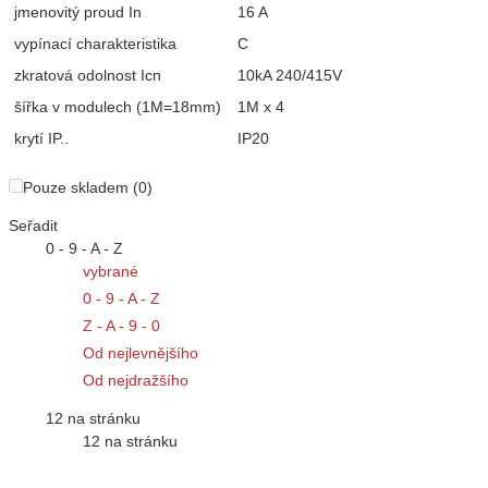
jmenovitý proud In
16 A
vypínací charakteristika
C
zkratová odolnost Icn
10kA 240/415V
šířka v modulech (1M=18mm)
1M x 4
krytí IP..
IP20
Pouze skladem (0)
Seřadit
0 - 9 - A - Z
vybrané
0 - 9 - A - Z
Z - A - 9 - 0
Od nejlevnějšího
Od nejdražšího
12 na stránku
12 na stránku