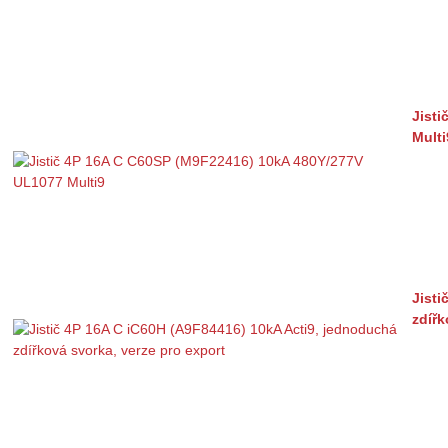
Jist
Multi
Jisti
zdířk