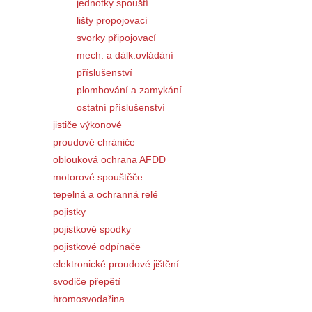
jednotky spouští
lišty propojovací
svorky připojovací
mech. a dálk.ovládání
příslušenství
plombování a zamykání
ostatní příslušenství
jističe výkonové
proudové chrániče
oblouková ochrana AFDD
motorové spouštěče
tepelná a ochranná relé
pojistky
pojistkové spodky
pojistkové odpínače
elektronické proudové jištění
svodiče přepětí
hromosvodařina