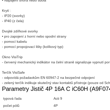
• Napájení shora nebo sdola
Krytí :
- IP20 (svorky)
- IP40 (z čela)
Dvojité zdířkové svorky
• pro zapojení z horní nebo spodní strany
- pomocí kabelu
- pomocí propojovací lišty (kolíkový typ)
Okno VisiTrip
- červený mechanický indikátor na čelní straně signalizuje vypnutí po
Terčík VisiSafe
- odpovídá požadavkům EN 60947-2 na bezpečné odpojení
- zelený terčík indikuje skutečný stav kontaktů přístroje (pouze od Sch
Parametry Jistič 4P 16A C iC60H (A9F07
typová řada
Acti 9
počet pólů
4P