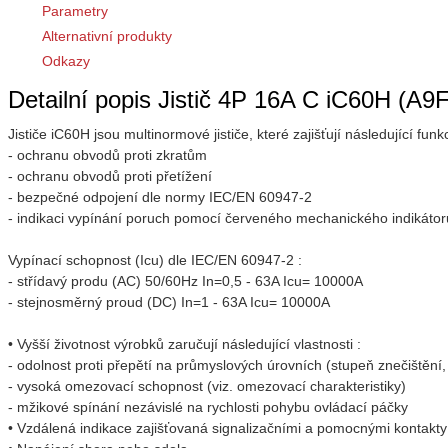
Parametry
Alternativní produkty
Odkazy
Detailní popis Jistič 4P 16A C iC60H (A9
Jističe iC60H jsou multinormové jističe, které zajišťují následující funk
- ochranu obvodů proti zkratům
- ochranu obvodů proti přetížení
- bezpečné odpojení dle normy IEC/EN 60947-2
- indikaci vypínání poruch pomocí červeného mechanického indikátoru 
Vypínací schopnost (Icu) dle IEC/EN 60947-2 :
- střídavý produ (AC) 50/60Hz In=0,5 - 63A Icu= 10000A
- stejnosměrný proud (DC) In=1 - 63A Icu= 10000A
• Vyšší životnost výrobků zaručují následující vlastnosti :
- odolnost proti přepětí na průmyslových úrovních (stupeň znečištění,
- vysoká omezovací schopnost (viz. omezovací charakteristiky)
- mžikové spínání nezávislé na rychlosti pohybu ovládací páčky
• Vzdálená indikace zajišťovaná signalizačními a pomocnými kontakty 