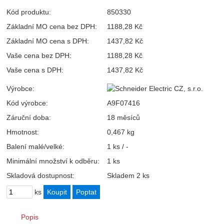
Kód produktu:
850330
Základní MO cena bez DPH:
1188,28 Kč
Základní MO cena s DPH:
1437,82 Kč
Vaše cena bez DPH:
1188,28 Kč
Vaše cena s DPH:
1437,82 Kč
Výrobce:
Kód výrobce:
A9F07416
Záruční doba:
18 měsíců
Hmotnost:
0,467 kg
Balení malé/velké:
1 ks / -
Minimální množství k odběru:
1 ks
Skladová dostupnost:
Skladem 2 ks
ks
Popis