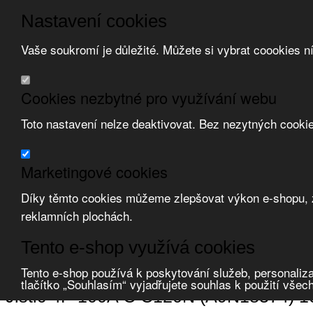
Nastavení cookies
Vaše soukromí je důležité. Můžete si vybrat coookies n
Přeskočit na hlavní obsah
/
Přeskočit na doplňující obsah
Obchodní podmínky
Cookies nezbytné pro využívání webu
Registrace
O nás
Toto nastavení nelze deaktivovat. Bez nezytných cooki
Kontakt
Marketingové cookies
Díky těmto cookies můžeme zlepšovat výkon e-shopu, zo
reklamních plochách.
Zvolte měnu:
Tento e-shop využívá cookies
Přihlásit uživatele
Porovnat produkty
0
Tento e-shop používá k poskytování služeb, personaliza
Úvod
Jištění a ochrana
jističe modulární
jističe
tlačítko „Souhlasím“ vyjadřujete souhlas k použití všec
Jistič 4P 100A C C120N (A9N18374) 1