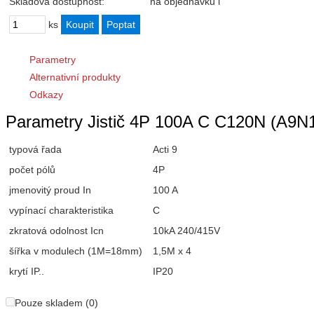
Skladová dostupnost:
na objednávku
i
ks
Parametry
Alternativní produkty
Odkazy
Parametry Jistič 4P 100A C C120N (A9N1
typová řada
Acti 9
počet pólů
4P
jmenovitý proud In
100 A
vypínací charakteristika
C
zkratová odolnost Icn
10kA 240/415V
šířka v modulech (1M=18mm)
1,5M x 4
krytí IP..
IP20
Pouze skladem (0)