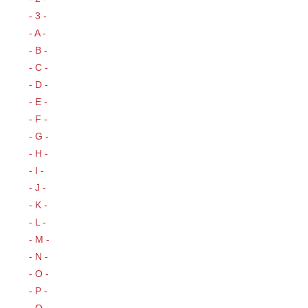
- 3 -
- A -
- B -
- C -
- D -
- E -
- F -
- G -
- H -
- I -
- J -
- K -
- L -
- M -
- N -
- O -
- P -
- Q -