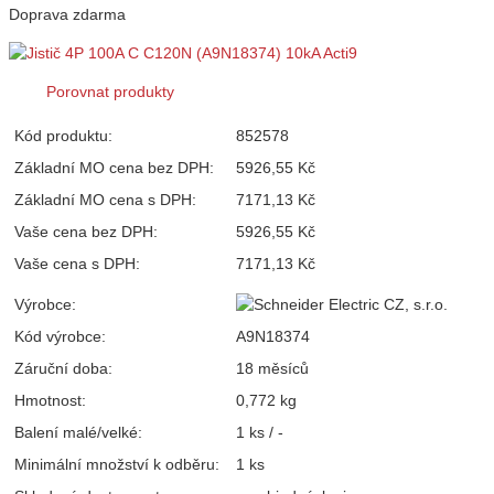
Doprava zdarma
Porovnat produkty
Kód produktu:
852578
Základní MO cena bez DPH:
5926,55 Kč
Základní MO cena s DPH:
7171,13 Kč
Vaše cena bez DPH:
5926,55 Kč
Vaše cena s DPH:
7171,13 Kč
Výrobce:
Kód výrobce:
A9N18374
Záruční doba:
18 měsíců
Hmotnost:
0,772 kg
Balení malé/velké:
1 ks / -
Minimální množství k odběru:
1 ks