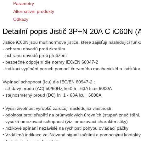
Parametry
Alternativní produkty
Odkazy
Detailní popis Jistič 3P+N 20A C iC60N 
Jističe iC60N jsou multinormové jističe, které zajišťují následující funk
- ochranu obvodů proti zkratům
- ochranu obvodů proti přetížení
- bezpečné odpojení dle normy IEC/EN 60947-2
- indikaci vypínání poruch pomocí červeného mechanického indikátoru 
Vypínací schopnost (Icu) dle IEC/EN 60947-2 :
- střídavý produ (AC) 50/60Hz In=0,5 - 63A Icu= 6000A
- stejnosměrný proud (DC) In=1 - 63A Icu= 6000A
• Vyšší životnost výrobků zaručují následující vlastnosti :
- odolnost proti přepětí na průmyslových úrovních (stupeň znečištění,
- vysoká omezovací schopnost (viz. omezovací charakteristiky)
- mžikové spínání nezávislé na rychlosti pohybu ovládací páčky
• Vzdálená indikace zajišťovaná signalizačními a pomocnými kontakty 