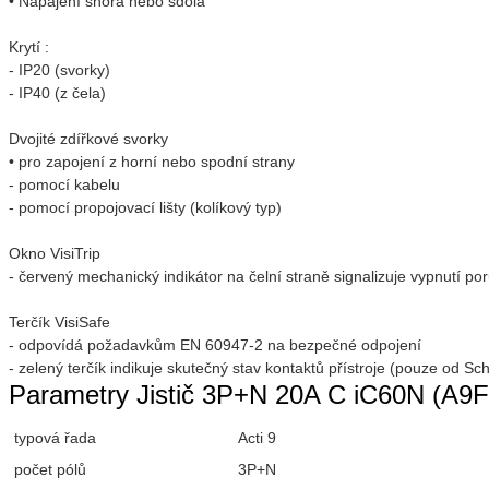
• Napájení shora nebo sdola
Krytí :
- IP20 (svorky)
- IP40 (z čela)
Dvojité zdířkové svorky
• pro zapojení z horní nebo spodní strany
- pomocí kabelu
- pomocí propojovací lišty (kolíkový typ)
Okno VisiTrip
- červený mechanický indikátor na čelní straně signalizuje vypnutí po
Terčík VisiSafe
- odpovídá požadavkům EN 60947-2 na bezpečné odpojení
- zelený terčík indikuje skutečný stav kontaktů přístroje (pouze od Sch
Parametry Jistič 3P+N 20A C iC60N (A9F
typová řada
Acti 9
počet pólů
3P+N