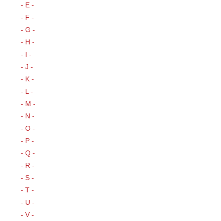
- E -
- F -
- G -
- H -
- I -
- J -
- K -
- L -
- M -
- N -
- O -
- P -
- Q -
- R -
- S -
- T -
- U -
- V -