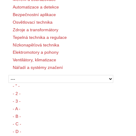
Automatizace a detekce
Bezpečnostní aplikace
Osvětlovací technika
Zdroje a transformátory
Tepelná technika a regulace
Nízkonapěťová technika
Elektromotory a pohony
Ventilátory, klimatizace
Nářadí a systémy značení
- " -
- 2 -
- 3 -
- A -
- B -
- C -
- D -