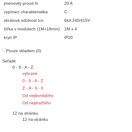
jmenovitý proud In
20 A
vypínací charakteristika
C
zkratová odolnost Icn
6kA 240/415V
šířka v modulech (1M=18mm)
1M x 4
krytí IP..
IP20
Pouze skladem (0)
Seřadit
0 - 9 - A - Z
vybrané
0 - 9 - A - Z
Z - A - 9 - 0
Od nejlevnějšího
Od nejdražšího
12 na stránku
12 na stránku