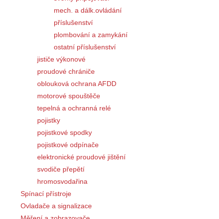
mech. a dálk.ovládání
příslušenství
plombování a zamykání
ostatní příslušenství
jističe výkonové
proudové chrániče
oblouková ochrana AFDD
motorové spouštěče
tepelná a ochranná relé
pojistky
pojistkové spodky
pojistkové odpínače
elektronické proudové jištění
svodiče přepětí
hromosvodařina
Spínací přístroje
Ovladače a signalizace
Měření a zobrazovače