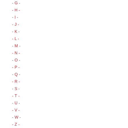
- G -
- H -
- I -
- J -
- K -
- L -
- M -
- N -
- O -
- P -
- Q -
- R -
- S -
- T -
- U -
- V -
- W -
- Z -