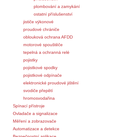
plombování a zamykání
ostatní příslušenství
jističe výkonové
proudové chrániče
oblouková ochrana AFDD
motorové spouštěče
tepelná a ochranná relé
pojistky
pojistkové spodky
pojistkové odpínače
elektronické proudové jištění
svodiče přepětí
hromosvodařina
Spínací přístroje
Ovladače a signalizace
Měření a zobrazovače
Automatizace a detekce
Bezpečnostní aplikace