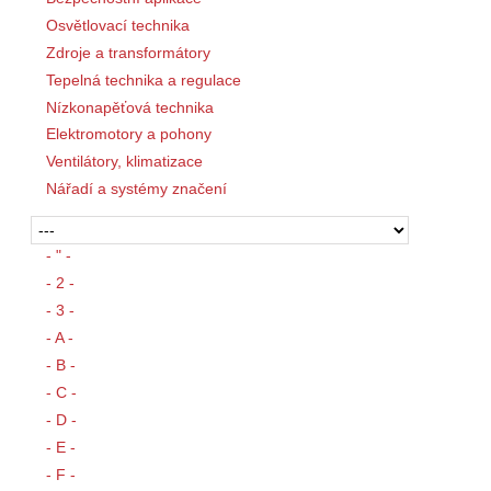
Osvětlovací technika
Zdroje a transformátory
Tepelná technika a regulace
Nízkonapěťová technika
Elektromotory a pohony
Ventilátory, klimatizace
Nářadí a systémy značení
- " -
- 2 -
- 3 -
- A -
- B -
- C -
- D -
- E -
- F -