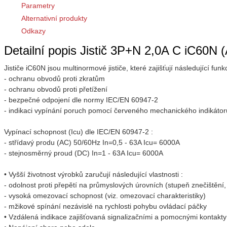
Parametry
Alternativní produkty
Odkazy
Detailní popis Jistič 3P+N 2,0A C iC60N 
Jističe iC60N jsou multinormové jističe, které zajišťují následující funk
- ochranu obvodů proti zkratům
- ochranu obvodů proti přetížení
- bezpečné odpojení dle normy IEC/EN 60947-2
- indikaci vypínání poruch pomocí červeného mechanického indikátoru 
Vypínací schopnost (Icu) dle IEC/EN 60947-2 :
- střídavý produ (AC) 50/60Hz In=0,5 - 63A Icu= 6000A
- stejnosměrný proud (DC) In=1 - 63A Icu= 6000A
• Vyšší životnost výrobků zaručují následující vlastnosti :
- odolnost proti přepětí na průmyslových úrovních (stupeň znečištění,
- vysoká omezovací schopnost (viz. omezovací charakteristiky)
- mžikové spínání nezávislé na rychlosti pohybu ovládací páčky
• Vzdálená indikace zajišťovaná signalizačními a pomocnými kontakty 