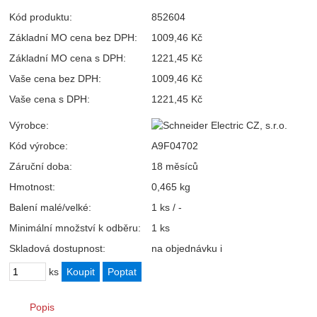
Kód produktu:
852604
Základní MO cena bez DPH:
1009,46 Kč
Základní MO cena s DPH:
1221,45 Kč
Vaše cena bez DPH:
1009,46 Kč
Vaše cena s DPH:
1221,45 Kč
Výrobce:
Kód výrobce:
A9F04702
Záruční doba:
18 měsíců
Hmotnost:
0,465 kg
Balení malé/velké:
1 ks / -
Minimální množství k odběru:
1 ks
Skladová dostupnost:
na objednávku
i
ks
Popis