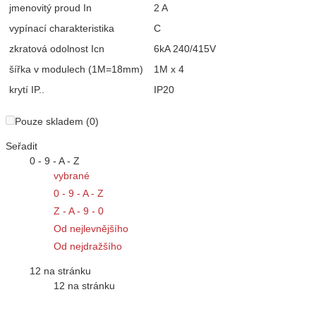
jmenovitý proud In
2 A
vypínací charakteristika
C
zkratová odolnost Icn
6kA 240/415V
šířka v modulech (1M=18mm)
1M x 4
krytí IP..
IP20
Pouze skladem (0)
Seřadit
0 - 9 - A - Z
vybrané
0 - 9 - A - Z
Z - A - 9 - 0
Od nejlevnějšího
Od nejdražšího
12 na stránku
12 na stránku