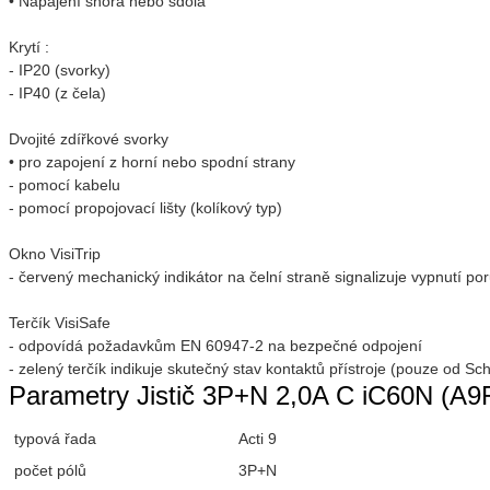
• Napájení shora nebo sdola
Krytí :
- IP20 (svorky)
- IP40 (z čela)
Dvojité zdířkové svorky
• pro zapojení z horní nebo spodní strany
- pomocí kabelu
- pomocí propojovací lišty (kolíkový typ)
Okno VisiTrip
- červený mechanický indikátor na čelní straně signalizuje vypnutí po
Terčík VisiSafe
- odpovídá požadavkům EN 60947-2 na bezpečné odpojení
- zelený terčík indikuje skutečný stav kontaktů přístroje (pouze od Sch
Parametry Jistič 3P+N 2,0A C iC60N (A9
typová řada
Acti 9
počet pólů
3P+N