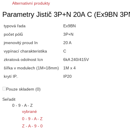
Alternativní produkty
Parametry Jistič 3P+N 20A C (Ex9BN 3
typová řada
Ex9BN
počet pólů
3P+N
jmenovitý proud In
20 A
vypínací charakteristika
C
zkratová odolnost Icn
6kA 240/415V
šířka v modulech (1M=18mm)
1M x 4
krytí IP..
IP20
Pouze skladem (0)
Seřadit
0 - 9 - A - Z
vybrané
0 - 9 - A - Z
Z - A - 9 - 0