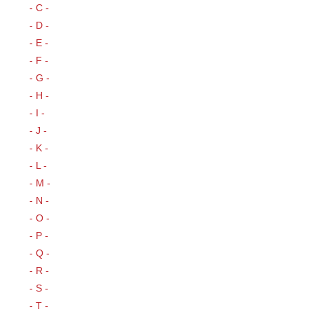
- C -
- D -
- E -
- F -
- G -
- H -
- I -
- J -
- K -
- L -
- M -
- N -
- O -
- P -
- Q -
- R -
- S -
- T -