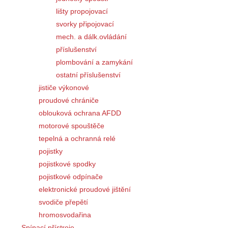
lišty propojovací
svorky připojovací
mech. a dálk.ovládání
příslušenství
plombování a zamykání
ostatní příslušenství
jističe výkonové
proudové chrániče
oblouková ochrana AFDD
motorové spouštěče
tepelná a ochranná relé
pojistky
pojistkové spodky
pojistkové odpínače
elektronické proudové jištění
svodiče přepětí
hromosvodařina
Spínací přístroje