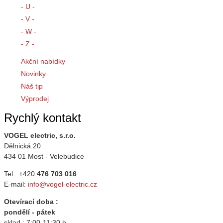
- U -
- V -
- W -
- Z -
Akční nabídky
Novinky
Náš tip
Výprodej
Rychlý kontakt
VOGEL electric, s.r.o.
Dělnická 20
434 01 Most - Velebudice
Tel.: +420
476 703 016
E-mail:
info@vogel-electric.cz
Otevírací doba :
pondělí - pátek
sklad : 7:00-11:30 h.