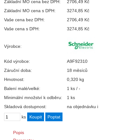
Základní MO cena bez DPH:
2706,49 Kč
Základní MO cena s DPH:
3274,85 Kč
Vaše cena bez DPH:
2706,49 Kč
Vaše cena s DPH:
3274,85 Kč
Výrobce:
Kód výrobce:
A9F92310
Záruční doba:
18 měsíců
Hmotnost:
0,320 kg
Balení malé/velké:
1 ks / -
Minimální množství k odběru:
1 ks
Skladová dostupnost:
na objednávku
i
ks
Popis