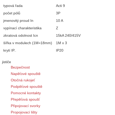
typová řada
Acti 9
počet pólů
3P
jmenovitý proud In
10 A
vypínací charakteristika
Z
zkratová odolnost Icn
15kA 240/415V
šířka v modulech (1M=18mm)
1M x 3
krytí IP..
IP20
jističe
Bezpečnost
Napěťové spouště
Otočná rukojeť
Podpěťové spouště
Pomocné kontakty
Přepěťová spoušť
Připojovací svorky
Propojovací lišty