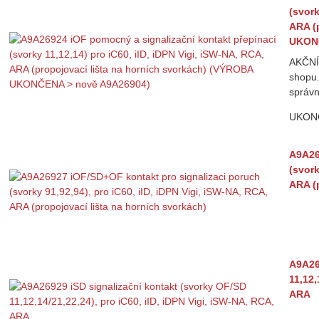
(svork
ARA (
UKONČ
AKČNÍ
shopu.
správn
UKON
A9A26
(svork
ARA (
A9A26
11,12,
ARA