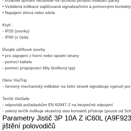
- mžikové spínání nezávislé na rychlosti pohybu ovládací páčky
• Vzdálená indikace zajišťovaná signalizačními a pomocnými kontakty 
• Napájení shora nebo sdola
Krytí :
- IP20 (svorky)
- IP40 (z čela)
Dvojité zdířkové svorky
• pro zapojení z horní nebo spodní strany
- pomocí kabelu
- pomocí propojovací lišty (kolíkový typ)
Okno VisiTrip
- červený mechanický indikátor na čelní straně signalizuje vypnutí po
Terčík VisiSafe
- odpovídá požadavkům EN 60947-2 na bezpečné odpojení
- zelený terčík indikuje skutečný stav kontaktů přístroje (pouze od Sch
Parametry Jistič 3P 10A Z iC60L (A9F9231
jištění polovodičů