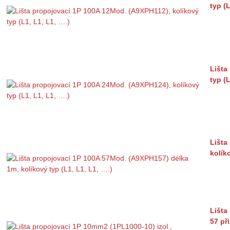
typ (L
Lišta
typ (L
Lišta
kolík
Lišta
57 př