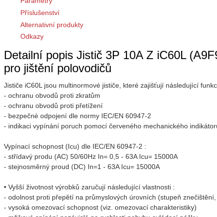
Parametry
Příslušenství
Alternativní produkty
Odkazy
Detailní popis Jistič 3P 10A Z iC60L (A9F
pro jištění polovodičů
Jističe iC60L jsou multinormové jističe, které zajišťují následující funkc
- ochranu obvodů proti zkratům
- ochranu obvodů proti přetížení
- bezpečné odpojení dle normy IEC/EN 60947-2
- indikaci vypínání poruch pomocí červeného mechanického indikátoru 
Vypínací schopnost (Icu) dle IEC/EN 60947-2 :
- střídavý produ (AC) 50/60Hz In= 0,5 - 63A Icu= 15000A
- stejnosměrný proud (DC) In=1 - 63A Icu= 15000A
• Vyšší životnost výrobků zaručují následující vlastnosti :
- odolnost proti přepětí na průmyslových úrovních (stupeň znečištění,
- vysoká omezovací schopnost (viz. omezovací charakteristiky)