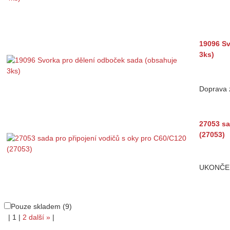
19096 Sv
3ks)
Doprava
27053 sa
(27053)
UKONČE
Pouze skladem (9)
|
1
|
2
další
»
|