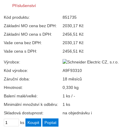
Příslušenství
Kód produktu:
851735
Základní MO cena bez DPH:
2030,17 Kč
Základní MO cena s DPH:
2456,51 Kč
Vaše cena bez DPH:
2030,17 Kč
Vaše cena s DPH:
2456,51 Kč
Výrobce:
Kód výrobce:
A9F93310
Záruční doba:
18 měsíců
Hmotnost:
0,330 kg
Balení malé/velké:
1 ks / -
Minimální množství k odběru:
1 ks
Skladová dostupnost:
na objednávku
i
ks