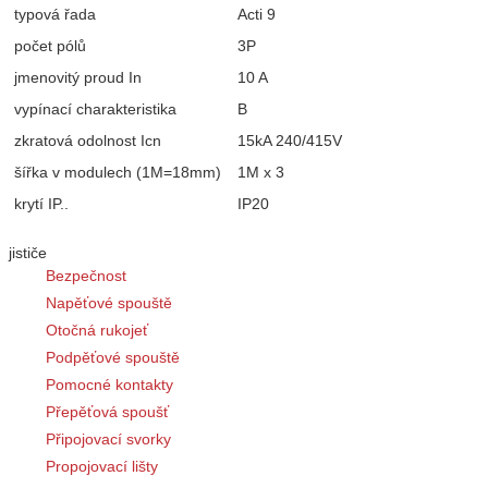
typová řada
Acti 9
počet pólů
3P
jmenovitý proud In
10 A
vypínací charakteristika
B
zkratová odolnost Icn
15kA 240/415V
šířka v modulech (1M=18mm)
1M x 3
krytí IP..
IP20
jističe
Bezpečnost
Napěťové spouště
Otočná rukojeť
Podpěťové spouště
Pomocné kontakty
Přepěťová spoušť
Připojovací svorky
Propojovací lišty