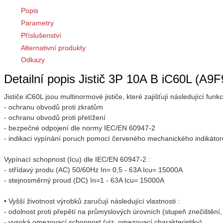
Popis
Parametry
Příslušenství
Alternativní produkty
Odkazy
Detailní popis Jistič 3P 10A B iC60L (A9
Jističe iC60L jsou multinormové jističe, které zajišťují následující funkc
- ochranu obvodů proti zkratům
- ochranu obvodů proti přetížení
- bezpečné odpojení dle normy IEC/EN 60947-2
- indikaci vypínání poruch pomocí červeného mechanického indikátoru 
Vypínací schopnost (Icu) dle IEC/EN 60947-2 :
- střídavý produ (AC) 50/60Hz In= 0,5 - 63A Icu= 15000A
- stejnosměrný proud (DC) In=1 - 63A Icu= 15000A
• Vyšší životnost výrobků zaručují následující vlastnosti :
- odolnost proti přepětí na průmyslových úrovních (stupeň znečištění,
- vysoká omezovací schopnost (viz. omezovací charakteristiky)