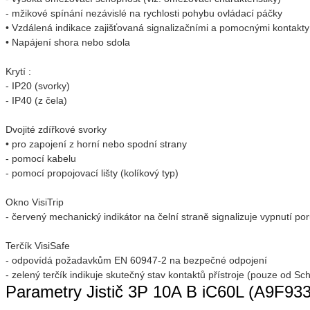
- mžikové spínání nezávislé na rychlosti pohybu ovládací páčky
• Vzdálená indikace zajišťovaná signalizačními a pomocnými kontakty 
• Napájení shora nebo sdola
Krytí :
- IP20 (svorky)
- IP40 (z čela)
Dvojité zdířkové svorky
• pro zapojení z horní nebo spodní strany
- pomocí kabelu
- pomocí propojovací lišty (kolíkový typ)
Okno VisiTrip
- červený mechanický indikátor na čelní straně signalizuje vypnutí po
Terčík VisiSafe
- odpovídá požadavkům EN 60947-2 na bezpečné odpojení
- zelený terčík indikuje skutečný stav kontaktů přístroje (pouze od Sch
Parametry Jistič 3P 10A B iC60L (A9F933