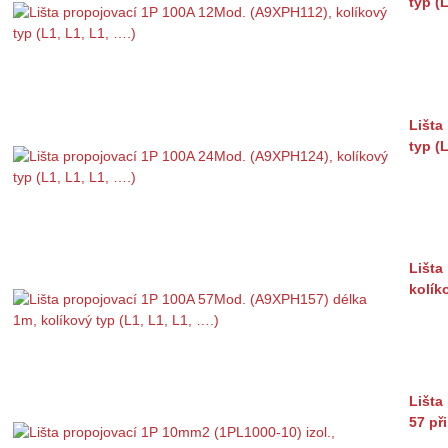
typ (L
Lišta
typ (L
Lišta
kolík
Lišta
57 př