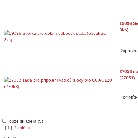
19096 Sv
3ks)
Doprava
27053 sa
(27053)
UKONČE
Pouze skladem (9)
|
1
|
2
další
»
|