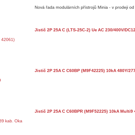
Nová řada modulárních přístrojů Minia - v prodeji o
Jistič 2P 25A C (LTS-25C-2) Ue AC 230/400V/DC1
Jistič 2P 25A C C60BP (M9F42225) 10kA 480Y/27
Jistič 2P 25A C C60BPR (M9F52225) 10kA Multi9