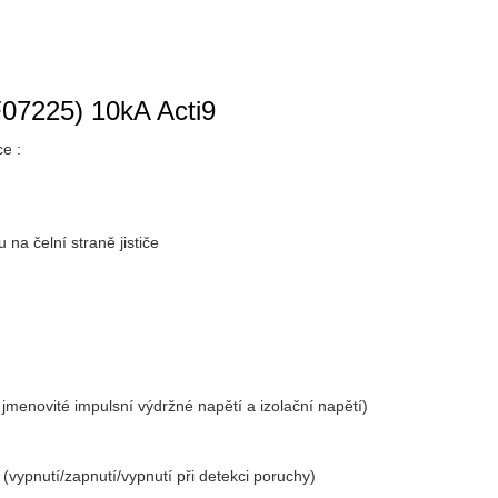
F07225) 10kA Acti9
ce :
na čelní straně jističe
 jmenovité impulsní výdržné napětí a izolační napětí)
(vypnutí/zapnutí/vypnutí při detekci poruchy)