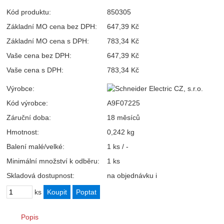
Kód produktu:
850305
Základní MO cena bez DPH:
647,39 Kč
Základní MO cena s DPH:
783,34 Kč
Vaše cena bez DPH:
647,39 Kč
Vaše cena s DPH:
783,34 Kč
Výrobce:
Kód výrobce:
A9F07225
Záruční doba:
18 měsíců
Hmotnost:
0,242 kg
Balení malé/velké:
1 ks / -
Minimální množství k odběru:
1 ks
Skladová dostupnost:
na objednávku
i
ks
Popis