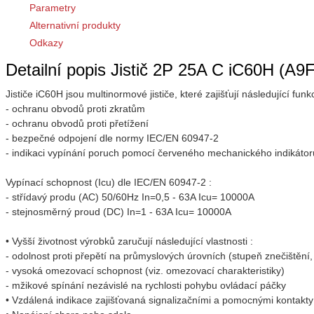
Parametry
Alternativní produkty
Odkazy
Detailní popis Jistič 2P 25A C iC60H (A9
Jističe iC60H jsou multinormové jističe, které zajišťují následující funk
- ochranu obvodů proti zkratům
- ochranu obvodů proti přetížení
- bezpečné odpojení dle normy IEC/EN 60947-2
- indikaci vypínání poruch pomocí červeného mechanického indikátoru 
Vypínací schopnost (Icu) dle IEC/EN 60947-2 :
- střídavý produ (AC) 50/60Hz In=0,5 - 63A Icu= 10000A
- stejnosměrný proud (DC) In=1 - 63A Icu= 10000A
• Vyšší životnost výrobků zaručují následující vlastnosti :
- odolnost proti přepětí na průmyslových úrovních (stupeň znečištění,
- vysoká omezovací schopnost (viz. omezovací charakteristiky)
- mžikové spínání nezávislé na rychlosti pohybu ovládací páčky
• Vzdálená indikace zajišťovaná signalizačními a pomocnými kontakty 