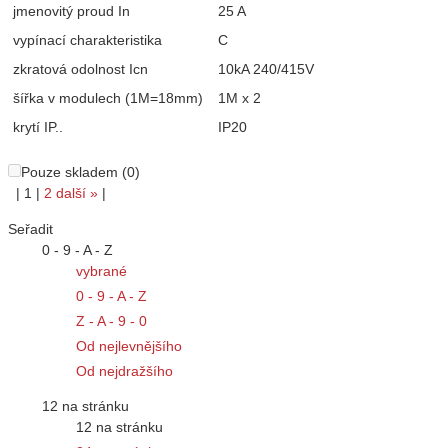
jmenovitý proud In
25 A
vypínací charakteristika
C
zkratová odolnost Icn
10kA 240/415V
šířka v modulech (1M=18mm)
1M x 2
krytí IP..
IP20
Pouze skladem (0)
|
1
|
2
další
»
|
Seřadit
0 - 9 - A - Z
vybrané
0 - 9 - A - Z
Z - A - 9 - 0
Od nejlevnějšího
Od nejdražšího
12 na stránku
12 na stránku