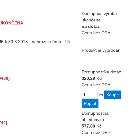
Dostupnost
výroba
ukončena
A UKONČENA
na dotaz
Cena bez DPH
E k 30.6.2015 - nahrazuje řada LTN
Produkt je vyprodán
Dostupnost
Na dotaz
0400)
320,29 Kč
Cena bez DPH
ks
Dostupnost
na
objednávku
742)
577,80 Kč
Cena bez DPH