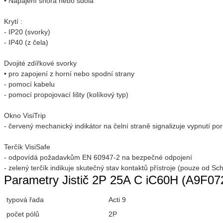
• Napájení shora nebo sdola
Krytí :
- IP20 (svorky)
- IP40 (z čela)
Dvojité zdířkové svorky
• pro zapojení z horní nebo spodní strany
- pomocí kabelu
- pomocí propojovací lišty (kolíkový typ)
Okno VisiTrip
- červený mechanický indikátor na čelní straně signalizuje vypnutí po
Terčík VisiSafe
- odpovídá požadavkům EN 60947-2 na bezpečné odpojení
- zelený terčík indikuje skutečný stav kontaktů přístroje (pouze od Sch
Parametry Jistič 2P 25A C iC60H (A9F07
typová řada
Acti 9
počet pólů
2P