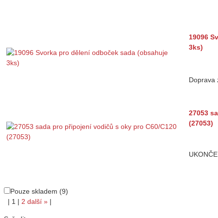
19096 Sv
3ks)
Doprava
27053 sa
(27053)
UKONČE
Pouze skladem (9)
|
1
|
2
další
»
|