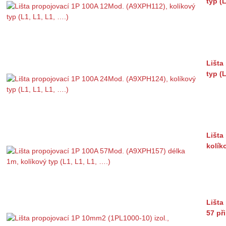
typ (L
Lišta
typ (L
Lišta
kolík
Lišta
57 př