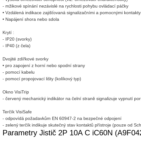
- mžikové spínání nezávislé na rychlosti pohybu ovládací páčky
• Vzdálená indikace zajišťovaná signalizačními a pomocnými kontakty 
• Napájení shora nebo sdola
Krytí :
- IP20 (svorky)
- IP40 (z čela)
Dvojité zdířkové svorky
• pro zapojení z horní nebo spodní strany
- pomocí kabelu
- pomocí propojovací lišty (kolíkový typ)
Okno VisiTrip
- červený mechanický indikátor na čelní straně signalizuje vypnutí po
Terčík VisiSafe
- odpovídá požadavkům EN 60947-2 na bezpečné odpojení
- zelený terčík indikuje skutečný stav kontaktů přístroje (pouze od Sch
Parametry Jistič 2P 10A C iC60N (A9F04