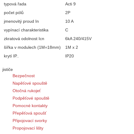
typová řada
Acti 9
počet pólů
2P
jmenovitý proud In
10 A
vypínací charakteristika
C
zkratová odolnost Icn
6kA 240/415V
šířka v modulech (1M=18mm)
1M x 2
krytí IP..
IP20
jističe
Bezpečnost
Napěťové spouště
Otočná rukojeť
Podpěťové spouště
Pomocné kontakty
Přepěťová spoušť
Připojovací svorky
Propojovací lišty