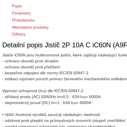
Popis
Parametry
Příslušenství
Alternativní produkty
Odkazy
Detailní popis Jistič 2P 10A C iC60N (A9
Jističe iC60N jsou multinormové jističe, které zajišťují následující funk
- ochranu obvodů proti zkratům
- ochranu obvodů proti přetížení
- bezpečné odpojení dle normy IEC/EN 60947-2
- indikaci vypínání poruch pomocí červeného mechanického indikátoru 
Vypínací schopnost (Icu) dle IEC/EN 60947-2 :
- střídavý produ (AC) 50/60Hz In=0,5 - 63A Icu= 6000A
- stejnosměrný proud (DC) In=1 - 63A Icu= 6000A
• Vyšší životnost výrobků zaručují následující vlastnosti :
- odolnost proti přepětí na průmyslových úrovních (stupeň znečištění,
- vysoká omezovací schopnost (viz. omezovací charakteristiky)