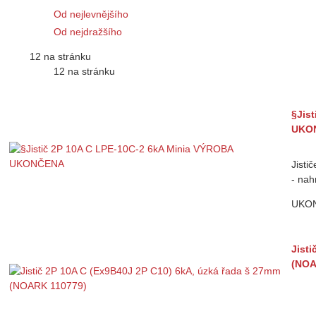
Od nejlevnějšího
Od nejdražšího
12 na stránku
12 na stránku
§Jis
UKO
Jist
- nah
UKO
Jist
(NOA