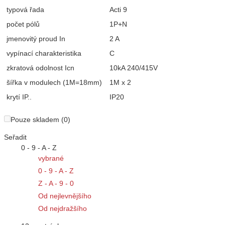
typová řada
Acti 9
počet pólů
1P+N
jmenovitý proud In
2 A
vypínací charakteristika
C
zkratová odolnost Icn
10kA 240/415V
šířka v modulech (1M=18mm)
1M x 2
krytí IP..
IP20
Pouze skladem (0)
Seřadit
0 - 9 - A - Z
vybrané
0 - 9 - A - Z
Z - A - 9 - 0
Od nejlevnějšího
Od nejdražšího