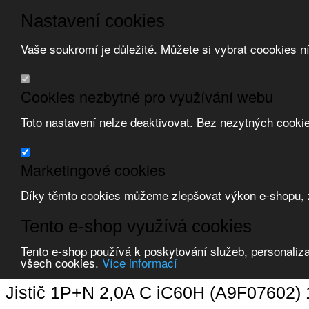
Nastavení cookies
Vaše soukromí je důležité. Můžete si vybrat coookies n
Přeskočit na hlavní obsah
/
Přeskočit na doplňující obsah
Obchodní podmínky
Cookies nezbytné pro využívání webu
Registrace
O nás
Toto nastavení nelze deaktivovat. Bez nezytných cooki
Kontakt
Marketingové cookies
Díky těmto cookies můžeme zlepšovat výkon e-shopu, zo
Zvolte měnu:
Tento e-shop využívá cookies
Přihlásit uživatele
Tento e-shop používá k poskytování služeb, personaliza
Porovnat produkty
0
všech cookies.
Více informací
Úvod
Jištění a ochrana
jističe modulární
jističe
Jistič 1P+N 2,0A C iC60H (A9F07602) 