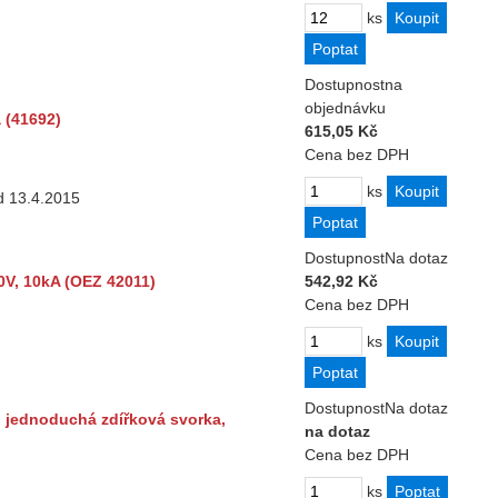
ks
Dostupnost
na
objednávku
 (41692)
615,05 Kč
Cena bez DPH
ks
od 13.4.2015
Dostupnost
Na dotaz
0V, 10kA (OEZ 42011)
542,92 Kč
Cena bez DPH
ks
Dostupnost
Na dotaz
, jednoduchá zdířková svorka,
na dotaz
Cena bez DPH
ks