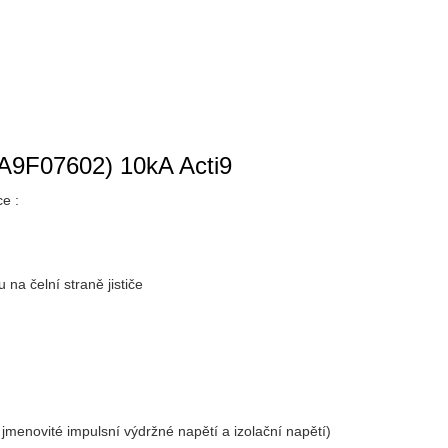
 (A9F07602) 10kA Acti9
ce :
na čelní straně jističe
 jmenovité impulsní výdržné napětí a izolační napětí)