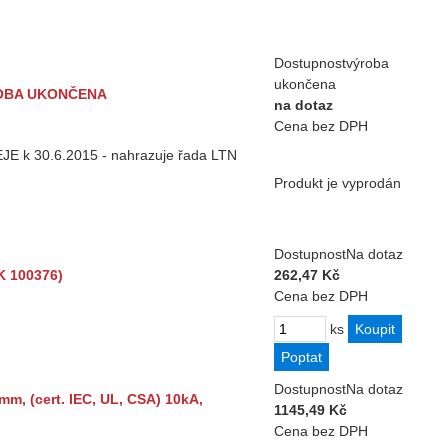
Dostupnost
výroba
ukončena
ÝROBA UKONČENA
na dotaz
Cena bez DPH
JE k 30.6.2015 - nahrazuje řada LTN
Produkt je vyprodán
Dostupnost
Na dotaz
K 100376)
262,47 Kč
Cena bez DPH
ks
Dostupnost
Na dotaz
mm, (cert. IEC, UL, CSA) 10kA,
1145,49 Kč
Cena bez DPH