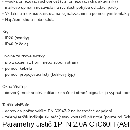
- vysoká omezovací schopnost (viz. omezovací charakteristiky)
- mžikové spínání nezávislé na rychlosti pohybu ovládací páčky
• Vzdálená indikace zajišťovaná signalizačními a pomocnými kontakty 
• Napájení shora nebo sdola
Krytí :
- IP20 (svorky)
- IP40 (z čela)
Dvojité zdířkové svorky
• pro zapojení z horní nebo spodní strany
- pomocí kabelu
- pomocí propojovací lišty (kolíkový typ)
Okno VisiTrip
- červený mechanický indikátor na čelní straně signalizuje vypnutí po
Terčík VisiSafe
- odpovídá požadavkům EN 60947-2 na bezpečné odpojení
- zelený terčík indikuje skutečný stav kontaktů přístroje (pouze od Sch
Parametry Jistič 1P+N 2,0A C iC60H (A9