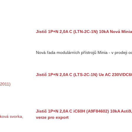
Jistič 1P+N 2,0A C (LTN-2C-1N) 10kA Nová Minia
Nová řada modulárních přístrojů Minia - v prodeji 
Jistič 1P+N 2,0A C (LTS-2C-1N) Ue AC 230V/DC6
Jistič 1P+N 2,0A C iC60H (A9F84602) 10kA Acti9
verze pro export