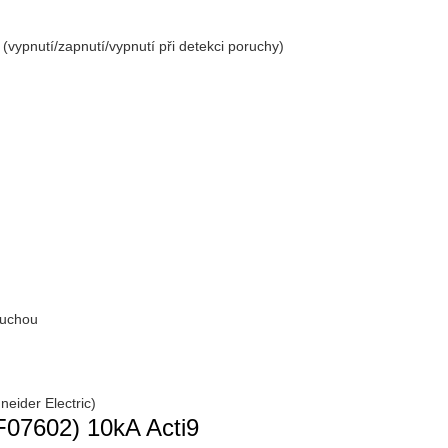
(vypnutí/zapnutí/vypnutí při detekci poruchy)
ruchou
neider Electric)
F07602) 10kA Acti9