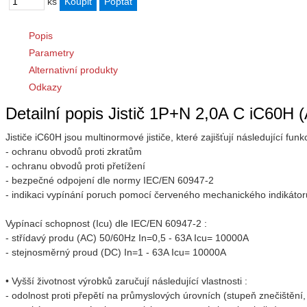
ks
Popis
Parametry
Alternativní produkty
Odkazy
Detailní popis Jistič 1P+N 2,0A C iC60H
Jističe iC60H jsou multinormové jističe, které zajišťují následující funk
- ochranu obvodů proti zkratům
- ochranu obvodů proti přetížení
- bezpečné odpojení dle normy IEC/EN 60947-2
- indikaci vypínání poruch pomocí červeného mechanického indikátoru 
Vypínací schopnost (Icu) dle IEC/EN 60947-2 :
- střídavý produ (AC) 50/60Hz In=0,5 - 63A Icu= 10000A
- stejnosměrný proud (DC) In=1 - 63A Icu= 10000A
• Vyšší životnost výrobků zaručují následující vlastnosti :
- odolnost proti přepětí na průmyslových úrovních (stupeň znečištění,