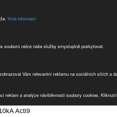
íže.
Více informací
es souborů nelze naše služby smysluplně poskytovat.
brazovat Vám relevantní reklamu na sociálních sítích a da
ci reklam a analýze návštěvnosti soubory cookies. Kliknutím
10kA Acti9