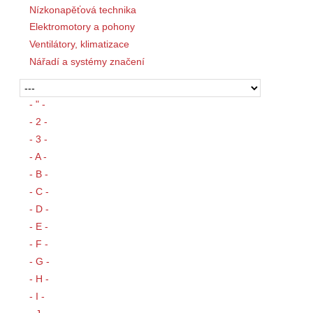
Nízkonapěťová technika
Elektromotory a pohony
Ventilátory, klimatizace
Nářadí a systémy značení
- " -
- 2 -
- 3 -
- A -
- B -
- C -
- D -
- E -
- F -
- G -
- H -
- I -