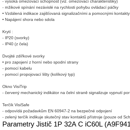
- vysoká omezovací schopnost (viz. omezovací charakteristiky)
- mžikové spínání nezávislé na rychlosti pohybu ovládací páčky
• Vzdálená indikace zajišťovaná signalizačními a pomocnými kontakty 
• Napájení shora nebo sdola
Krytí :
- IP20 (svorky)
- IP40 (z čela)
Dvojité zdířkové svorky
• pro zapojení z horní nebo spodní strany
- pomocí kabelu
- pomocí propojovací lišty (kolíkový typ)
Okno VisiTrip
- červený mechanický indikátor na čelní straně signalizuje vypnutí po
Terčík VisiSafe
- odpovídá požadavkům EN 60947-2 na bezpečné odpojení
- zelený terčík indikuje skutečný stav kontaktů přístroje (pouze od Sch
Parametry Jistič 1P 32A C iC60L (A9F941