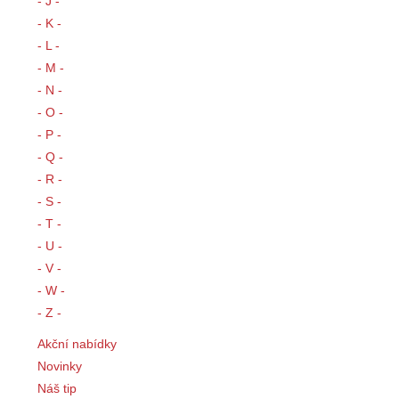
- J -
- K -
- L -
- M -
- N -
- O -
- P -
- Q -
- R -
- S -
- T -
- U -
- V -
- W -
- Z -
Akční nabídky
Novinky
Náš tip