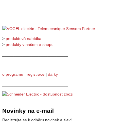
_____________________________
>
produktová nabídka
>
produkty v našem e-shopu
_____________________________
o programu
|
registrace
|
dárky
_____________________________
_____________________________
Novinky na e-mail
Registrujte se k odběru novinek a slev!