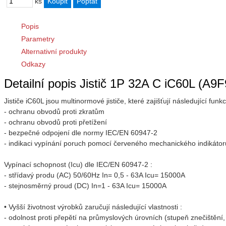
ks
Popis
Parametry
Alternativní produkty
Odkazy
Detailní popis Jistič 1P 32A C iC60L (A9
Jističe iC60L jsou multinormové jističe, které zajišťují následující funkc
- ochranu obvodů proti zkratům
- ochranu obvodů proti přetížení
- bezpečné odpojení dle normy IEC/EN 60947-2
- indikaci vypínání poruch pomocí červeného mechanického indikátoru 
Vypínací schopnost (Icu) dle IEC/EN 60947-2 :
- střídavý produ (AC) 50/60Hz In= 0,5 - 63A Icu= 15000A
- stejnosměrný proud (DC) In=1 - 63A Icu= 15000A
• Vyšší životnost výrobků zaručují následující vlastnosti :
- odolnost proti přepětí na průmyslových úrovních (stupeň znečištění,