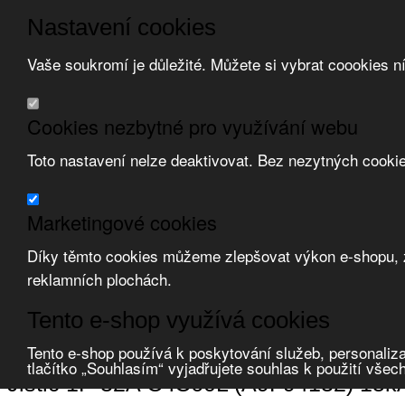
Nastavení cookies
Vaše soukromí je důležité. Můžete si vybrat coookies n
Přeskočit na hlavní obsah
/
Přeskočit na doplňující obsah
Obchodní podmínky
Cookies nezbytné pro využívání webu
Registrace
O nás
Toto nastavení nelze deaktivovat. Bez nezytných cooki
Kontakt
Marketingové cookies
Díky těmto cookies můžeme zlepšovat výkon e-shopu, zo
reklamních plochách.
Zvolte měnu:
Tento e-shop využívá cookies
Přihlásit uživatele
Porovnat produkty
0
Tento e-shop používá k poskytování služeb, personaliza
Úvod
Jištění a ochrana
jističe modulární
jističe
tlačítko „Souhlasím“ vyjadřujete souhlas k použití všec
Jistič 1P 32A C iC60L (A9F94132) 15kA