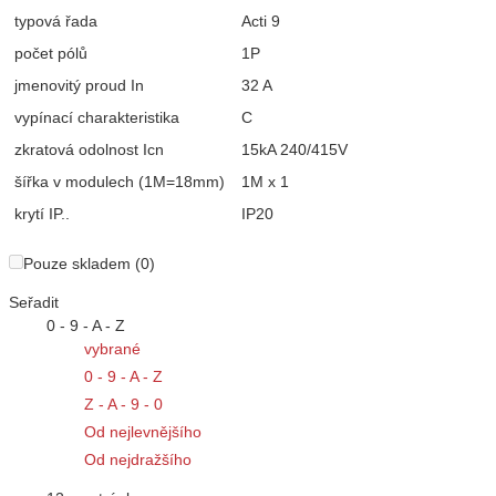
typová řada
Acti 9
počet pólů
1P
jmenovitý proud In
32 A
vypínací charakteristika
C
zkratová odolnost Icn
15kA 240/415V
šířka v modulech (1M=18mm)
1M x 1
krytí IP..
IP20
Pouze skladem (0)
Seřadit
0 - 9 - A - Z
vybrané
0 - 9 - A - Z
Z - A - 9 - 0
Od nejlevnějšího
Od nejdražšího