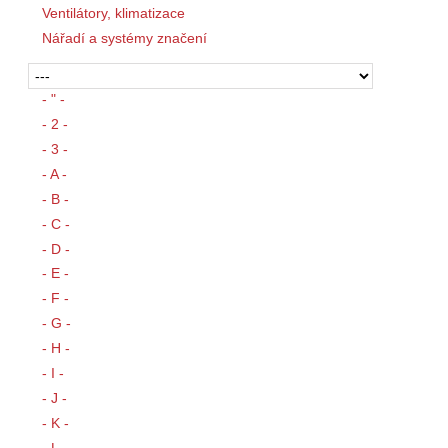
Ventilátory, klimatizace
Nářadí a systémy značení
- " -
- 2 -
- 3 -
- A -
- B -
- C -
- D -
- E -
- F -
- G -
- H -
- I -
- J -
- K -