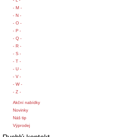
- L -
- M -
- N -
- O -
- P -
- Q -
- R -
- S -
- T -
- U -
- V -
- W -
- Z -
Akční nabídky
Novinky
Náš tip
Výprodej