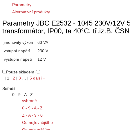
Parametry
Alternativní produkty
Parametry JBC E2532 - 1045 230V/12V 50
transformátor, IP00, ta 40°C, tř.iz.B, Č
jmenovitý výkon
63 VA
vstupní napětí
230 V
výstupní napětí
12 V
Pouze skladem (1)
|
1
|
2
|
3
…
|
5
další
»
|
Seřadit
0 - 9 - A - Z
vybrané
0 - 9 - A - Z
Z - A - 9 - 0
Od nejlevnějšího
Od nejdražšího