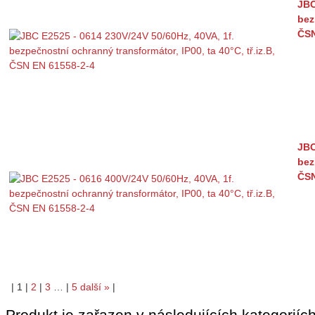
JBC
bez
ČSN
JBC
bez
ČSN
|
1
|
2
|
3
…
|
5
další
»
|
Produkt je zařazen v následujících kategoriích