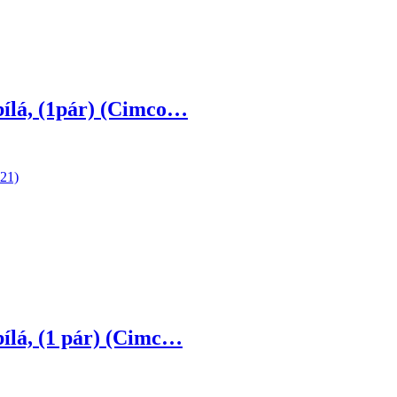
bílá, (1pár) (Cimco…
bílá, (1 pár) (Cimc…