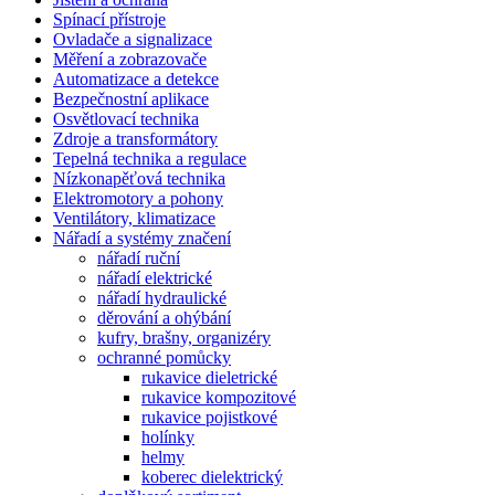
Spínací přístroje
Ovladače a signalizace
Měření a zobrazovače
Automatizace a detekce
Bezpečnostní aplikace
Osvětlovací technika
Zdroje a transformátory
Tepelná technika a regulace
Nízkonapěťová technika
Elektromotory a pohony
Ventilátory, klimatizace
Nářadí a systémy značení
nářadí ruční
nářadí elektrické
nářadí hydraulické
děrování a ohýbání
kufry, brašny, organizéry
ochranné pomůcky
rukavice dieletrické
rukavice kompozitové
rukavice pojistkové
holínky
helmy
koberec dielektrický