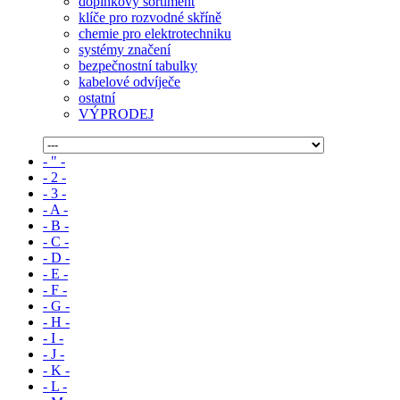
doplňkový sortiment
klíče pro rozvodné skříně
chemie pro elektrotechniku
systémy značení
bezpečnostní tabulky
kabelové odvíječe
ostatní
VÝPRODEJ
- " -
- 2 -
- 3 -
- A -
- B -
- C -
- D -
- E -
- F -
- G -
- H -
- I -
- J -
- K -
- L -