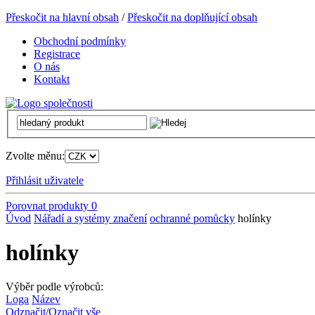
Přeskočit na hlavní obsah
/
Přeskočit na doplňující obsah
Obchodní podmínky
Registrace
O nás
Kontakt
Zvolte měnu:
Přihlásit uživatele
Porovnat produkty
0
Úvod
Nářadí a systémy značení
ochranné pomůcky
holínky
holínky
Výběr podle výrobců:
Loga
Název
Odznačit
/
Označit vše