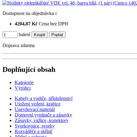
Dostupnost
na objednávku
i
4204,87 Kč
Cena bez DPH
balení
Doprava zdarma
Doplňující obsah
Kategorie
Výrobci
Kabely a vodiče, příslušenství
Uložení vedení, krabice
Upevňovací materiál
Domovní vypínače a zásuvky
Zásuvky, vidlice, konektory
Svorkovnice, svorky
Rozváděče a skříně
Jištění a ochrana