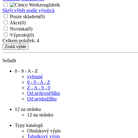
Skrýt výběr podle výrobců
Pouze skladem
(0)
Akce
(0)
Novinka
(0)
Výprodej
(0)
Celkem položek:
4
Seřadit
0 - 9 - A - Z
vybrané
0 - 9 - A - Z
Z - A - 9 - 0
Od nejlevnějšího
Od nejdražšího
12 na stránku
12 na stránku
Typy katalogů
Obrázkový výpis
Tabulkový výpis