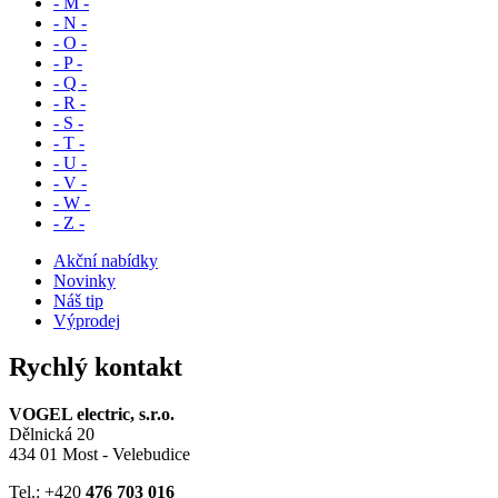
- M -
- N -
- O -
- P -
- Q -
- R -
- S -
- T -
- U -
- V -
- W -
- Z -
Akční nabídky
Novinky
Náš tip
Výprodej
Rychlý kontakt
VOGEL electric, s.r.o.
Dělnická 20
434 01 Most - Velebudice
Tel.: +420
476 703 016