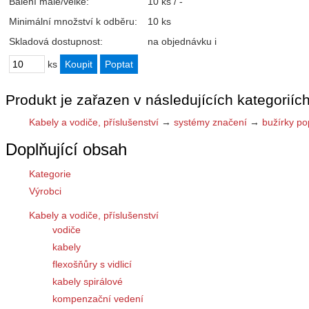
Balení malé/velké:
10 ks / -
Minimální množství k odběru:
10 ks
Skladová dostupnost:
na objednávku
i
ks
Produkt je zařazen v následujících kategoriích
Kabely a vodiče, příslušenství
→
systémy značení
→
bužírky po
Doplňující obsah
Kategorie
Výrobci
Kabely a vodiče, příslušenství
vodiče
kabely
flexošňůry s vidlicí
kabely spirálové
kompenzační vedení