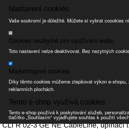
Nastavení cookies
Vaše soukromí je důležité. Můžete si vybrat coookies n
Přeskočit na hlavní obsah
/
Přeskočit na doplňující obsah
Obchodní podmínky
Cookies nezbytné pro využívání webu
Registrace
O nás
Toto nastavení nelze deaktivovat. Bez nezytných cooki
Kontakt
Marketingové cookies
Díky těmto cookies můžeme zlepšovat výkon e-shopu, zo
reklamních plochách.
Zvolte měnu:
Tento e-shop využívá cookies
Přihlásit uživatele
Tento e-shop používá k poskytování služeb, personaliza
Porovnat produkty
0
tlačítko „Souhlasím“ vyjadřujete souhlas k použití všec
Úvod
Kabely a vodiče, příslušenství
systémy značení
bužírky popisov
CLI R 02-3 GE NE CableLine, upínací tr