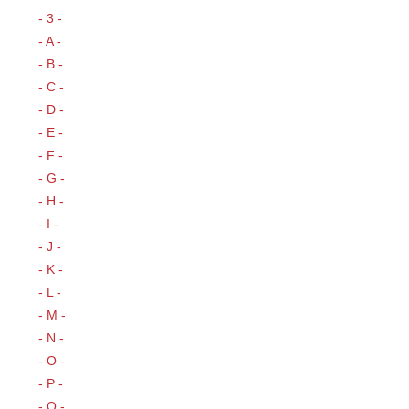
- 3 -
- A -
- B -
- C -
- D -
- E -
- F -
- G -
- H -
- I -
- J -
- K -
- L -
- M -
- N -
- O -
- P -
- Q -