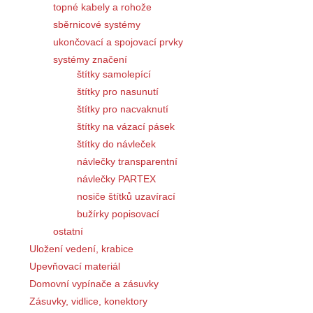
topné kabely a rohože
sběrnicové systémy
ukončovací a spojovací prvky
systémy značení
štítky samolepící
štítky pro nasunutí
štítky pro nacvaknutí
štítky na vázací pásek
štítky do návleček
návlečky transparentní
návlečky PARTEX
nosiče štítků uzavírací
bužírky popisovací
ostatní
Uložení vedení, krabice
Upevňovací materiál
Domovní vypínače a zásuvky
Zásuvky, vidlice, konektory