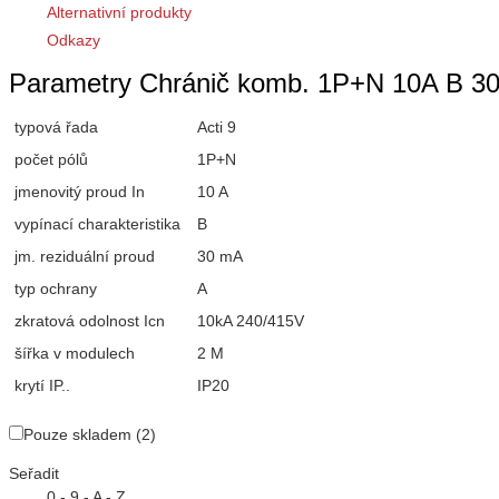
Alternativní produkty
Odkazy
Parametry Chránič komb. 1P+N 10A B 30
typová řada
Acti 9
počet pólů
1P+N
jmenovitý proud In
10 A
vypínací charakteristika
B
jm. reziduální proud
30 mA
typ ochrany
A
zkratová odolnost Icn
10kA 240/415V
šířka v modulech
2 M
krytí IP..
IP20
Pouze skladem (2)
Seřadit
0 - 9 - A - Z