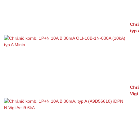
Chr
typ 
Chr
Vigi