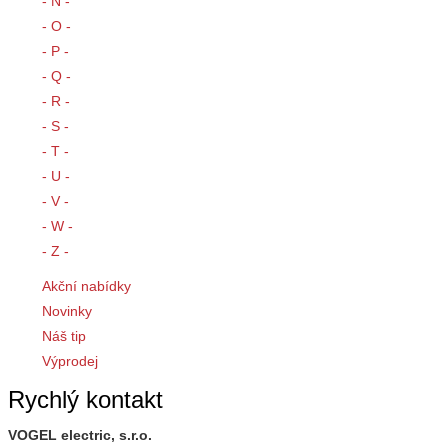
- N -
- O -
- P -
- Q -
- R -
- S -
- T -
- U -
- V -
- W -
- Z -
Akční nabídky
Novinky
Náš tip
Výprodej
Rychlý kontakt
VOGEL electric, s.r.o.