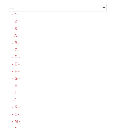
- " -
- 2 -
- 3 -
- A -
- B -
- C -
- D -
- E -
- F -
- G -
- H -
- I -
- J -
- K -
- L -
- M -