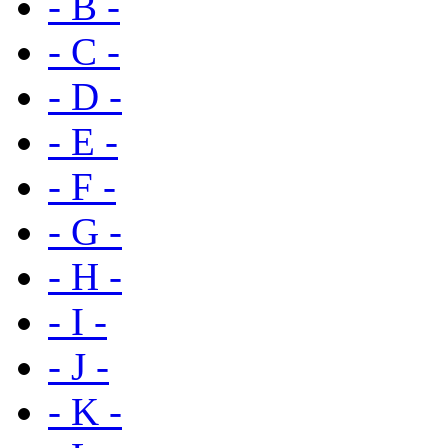
- B -
- C -
- D -
- E -
- F -
- G -
- H -
- I -
- J -
- K -