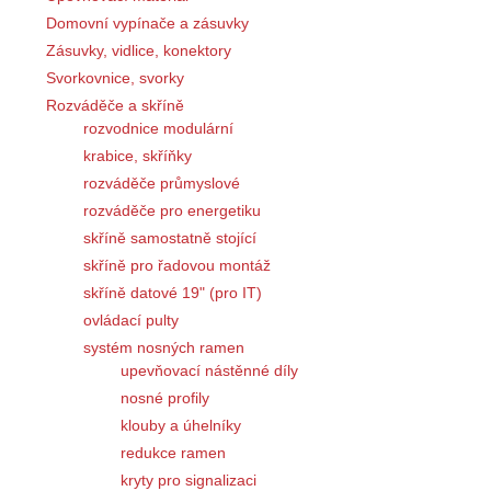
Domovní vypínače a zásuvky
Zásuvky, vidlice, konektory
Svorkovnice, svorky
Rozváděče a skříně
rozvodnice modulární
krabice, skříňky
rozváděče průmyslové
rozváděče pro energetiku
skříně samostatně stojící
skříně pro řadovou montáž
skříně datové 19" (pro IT)
ovládací pulty
systém nosných ramen
upevňovací nástěnné díly
nosné profily
klouby a úhelníky
redukce ramen
kryty pro signalizaci