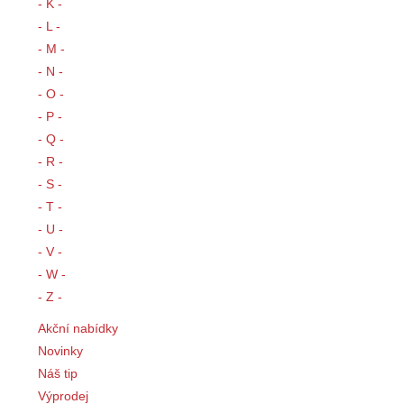
- K -
- L -
- M -
- N -
- O -
- P -
- Q -
- R -
- S -
- T -
- U -
- V -
- W -
- Z -
Akční nabídky
Novinky
Náš tip
Výprodej