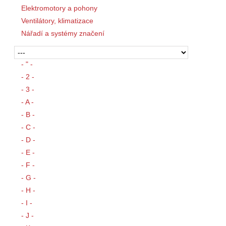
Elektromotory a pohony
Ventilátory, klimatizace
Nářadí a systémy značení
- " -
- 2 -
- 3 -
- A -
- B -
- C -
- D -
- E -
- F -
- G -
- H -
- I -
- J -