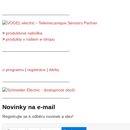
_____________________________
>
produktová nabídka
>
produkty v našem e-shopu
_____________________________
o programu
|
registrace
|
dárky
_____________________________
_____________________________
Novinky na e-mail
Registrujte se k odběru novinek a slev!