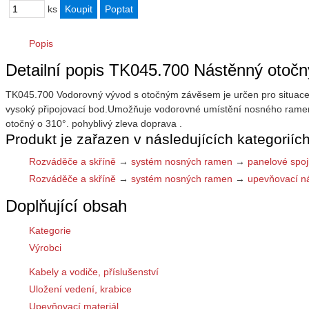
ks
Popis
Detailní popis TK045.700 Nástěnný otočný
TK045.700 Vodorovný vývod s otočným závěsem je určen pro situace, 
vysoký připojovací bod.Umožňuje vodorovné umístění nosného ramene
otočný o 310°. pohyblivý zleva doprava .
Produkt je zařazen v následujících kategoriích
Rozváděče a skříně
→
systém nosných ramen
→
panelové spoj
Rozváděče a skříně
→
systém nosných ramen
→
upevňovací ná
Doplňující obsah
Kategorie
Výrobci
Kabely a vodiče, příslušenství
Uložení vedení, krabice
Upevňovací materiál