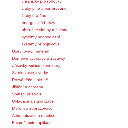
chráničky pro robotiku
žlaby plné a perforované
žlaby drátěné
energetické řetězy
obslužné sloupy a šachty
systémy podpodlažní
systémy přípojnicové
Upevňovací materiál
Domovní vypínače a zásuvky
Zásuvky, vidlice, konektory
Svorkovnice, svorky
Rozváděče a skříně
Jištění a ochrana
Spínací přístroje
Ovladače a signalizace
Měření a zobrazovače
Automatizace a detekce
Bezpečnostní aplikace