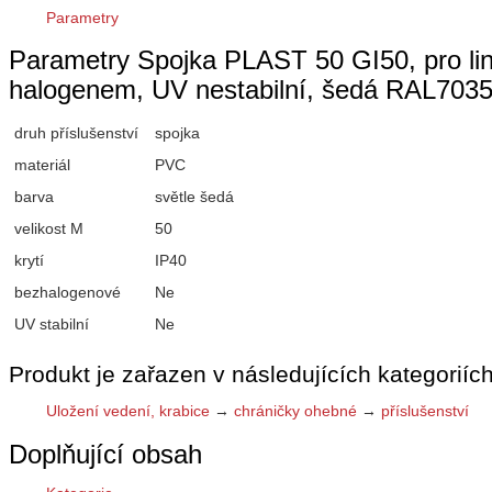
Parametry
Parametry Spojka PLAST 50 GI50, pro lin
halogenem, UV nestabilní, šedá RAL703
druh příslušenství
spojka
materiál
PVC
barva
světle šedá
velikost M
50
krytí
IP40
bezhalogenové
Ne
UV stabilní
Ne
Produkt je zařazen v následujících kategoriích
Uložení vedení, krabice
→
chráničky ohebné
→
příslušenství
Doplňující obsah