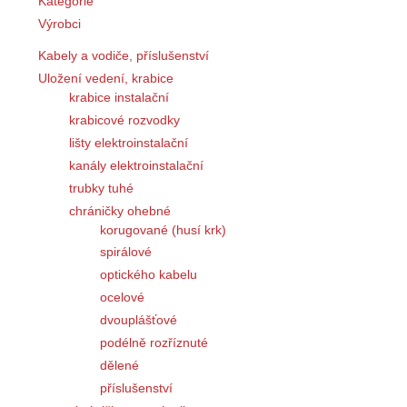
Kategorie
Výrobci
Kabely a vodiče, příslušenství
Uložení vedení, krabice
krabice instalační
krabicové rozvodky
lišty elektroinstalační
kanály elektroinstalační
trubky tuhé
chráničky ohebné
korugované (husí krk)
spirálové
optického kabelu
ocelové
dvouplášťové
podélně rozříznuté
dělené
příslušenství