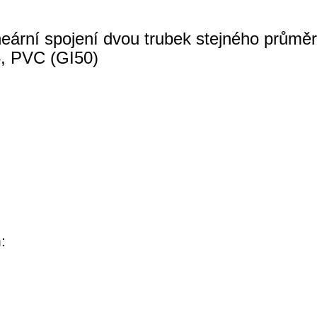
eární spojení dvou trubek stejného průměr
5, PVC (GI50)
: