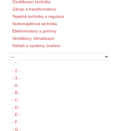
Osvětlovací technika
Zdroje a transformátory
Tepelná technika a regulace
Nízkonapěťová technika
Elektromotory a pohony
Ventilátory, klimatizace
Nářadí a systémy značení
- " -
- 2 -
- 3 -
- A -
- B -
- C -
- D -
- E -
- F -
- G -