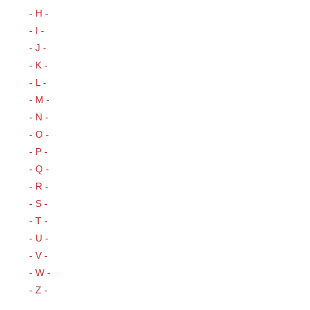
- H -
- I -
- J -
- K -
- L -
- M -
- N -
- O -
- P -
- Q -
- R -
- S -
- T -
- U -
- V -
- W -
- Z -