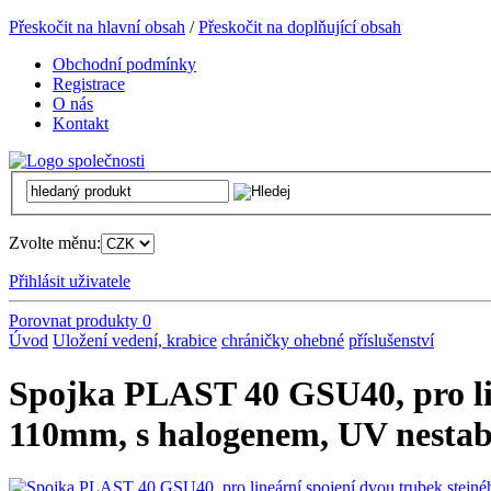
Přeskočit na hlavní obsah
/
Přeskočit na doplňující obsah
Obchodní podmínky
Registrace
O nás
Kontakt
Zvolte měnu:
Přihlásit uživatele
Porovnat produkty
0
Úvod
Uložení vedení, krabice
chráničky ohebné
příslušenství
Spojka PLAST 40 GSU40, pro lin
110mm, s halogenem, UV nesta