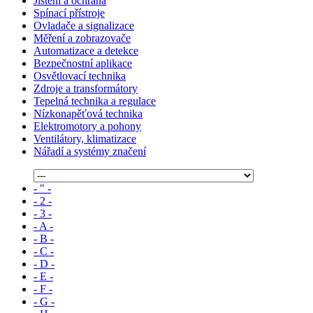
Jištění a ochrana
Spínací přístroje
Ovladače a signalizace
Měření a zobrazovače
Automatizace a detekce
Bezpečnostní aplikace
Osvětlovací technika
Zdroje a transformátory
Tepelná technika a regulace
Nízkonapěťová technika
Elektromotory a pohony
Ventilátory, klimatizace
Nářadí a systémy značení
- " -
- 2 -
- 3 -
- A -
- B -
- C -
- D -
- E -
- F -
- G -