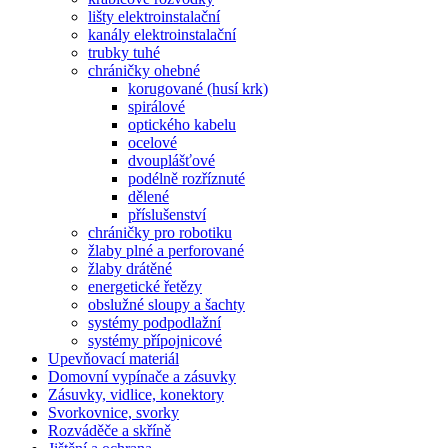
lišty elektroinstalační
kanály elektroinstalační
trubky tuhé
chráničky ohebné
korugované (husí krk)
spirálové
optického kabelu
ocelové
dvouplášťové
podélně rozříznuté
dělené
příslušenství
chráničky pro robotiku
žlaby plné a perforované
žlaby drátěné
energetické řetězy
obslužné sloupy a šachty
systémy podpodlažní
systémy přípojnicové
Upevňovací materiál
Domovní vypínače a zásuvky
Zásuvky, vidlice, konektory
Svorkovnice, svorky
Rozváděče a skříně