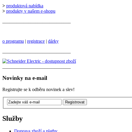
>
produktová nabídka
>
produkty v našem e-shopu
_____________________________
o programu
|
registrace
|
dárky
_____________________________
_____________________________
Novinky na e-mail
Registrujte se k odběru novinek a slev!
Služby
Doprava zboží a platby