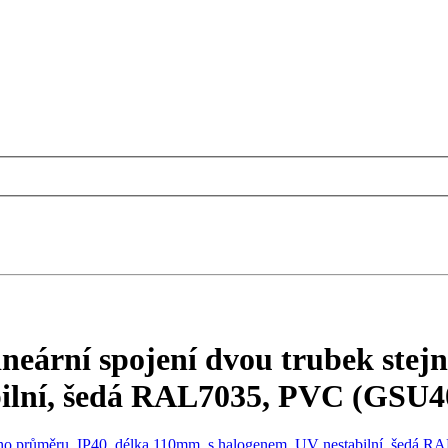
eární spojení dvou trubek stej
bilní, šedá RAL7035, PVC (GSU4