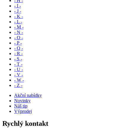
- H -
- I -
- J -
- K -
- L -
- M -
- N -
- O -
- P -
- Q -
- R -
- S -
- T -
- U -
- V -
- W -
- Z -
Akční nabídky
Novinky
Náš tip
Výprodej
Rychlý kontakt