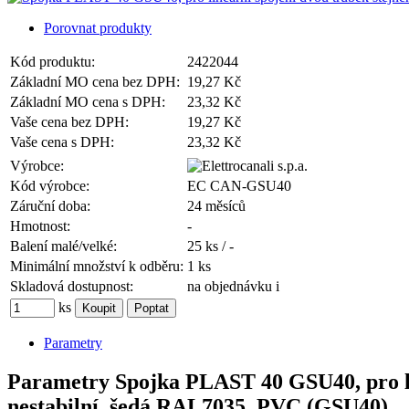
Porovnat produkty
Kód produktu:
2422044
Základní MO cena bez DPH:
19,27 Kč
Základní MO cena s DPH:
23,32 Kč
Vaše cena bez DPH:
19,27 Kč
Vaše cena s DPH:
23,32 Kč
Výrobce:
Kód výrobce:
EC CAN-GSU40
Záruční doba:
24 měsíců
Hmotnost:
-
Balení malé/velké:
25 ks / -
Minimální množství k odběru:
1 ks
Skladová dostupnost:
na objednávku
i
ks
Parametry
Parametry Spojka PLAST 40 GSU40, pro li
nestabilní, šedá RAL7035, PVC (GSU40)