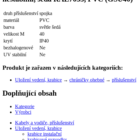
druh příslušenství
spojka
materiál
PVC
barva
světle šedá
velikost M
40
krytí
IP40
bezhalogenové
Ne
UV stabilní
Ne
Produkt je zařazen v následujících kategoriích:
Uložení vedení, krabice
→
chráničky ohebné
→
příslušenství
Doplňující obsah
Kategorie
Výrobci
Kabely a vodiče, příslušenství
Uložení vedení, krabice
krabice instalační
krabicové rozvodky