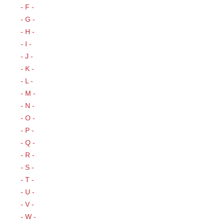
- F -
- G -
- H -
- I -
- J -
- K -
- L -
- M -
- N -
- O -
- P -
- Q -
- R -
- S -
- T -
- U -
- V -
- W -