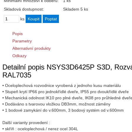
Minimální množství k odběru:
1 ks
Skladová dostupnost:
Skladem 5 ks
ks
Popis
Parametry
Alternativní produkty
Odkazy
Detailní popis NSYS3D6425P S3D, Rozv
RAL7035
• Oceloplechová rozvodnice vyrobená z jednoho kusu materiálu
• Stupeň krytí IP66 pro jednokřídlé dveře, IP55 pro dvoukřídlé dveře
• Mechanická odolnost IK10 pro plné dveře, IK08 pro průhledné dveř
• Dodáváno s tvarovou vložkou DB3mm, možnost záměny
• 1 bodové zamykání do v.600mm, 3 bodový systém od v.600mm
Další varianty provedení :
• skříň : oceloplechová / nerez ocel 304L