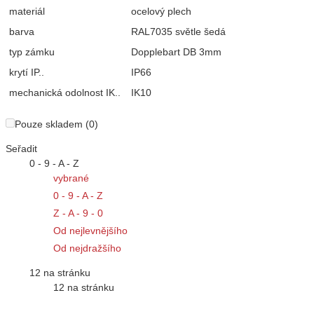
materiál
ocelový plech
barva
RAL7035 světle šedá
typ zámku
Dopplebart DB 3mm
krytí IP..
IP66
mechanická odolnost IK..
IK10
Pouze skladem (0)
Seřadit
0 - 9 - A - Z
vybrané
0 - 9 - A - Z
Z - A - 9 - 0
Od nejlevnějšího
Od nejdražšího
12 na stránku
12 na stránku