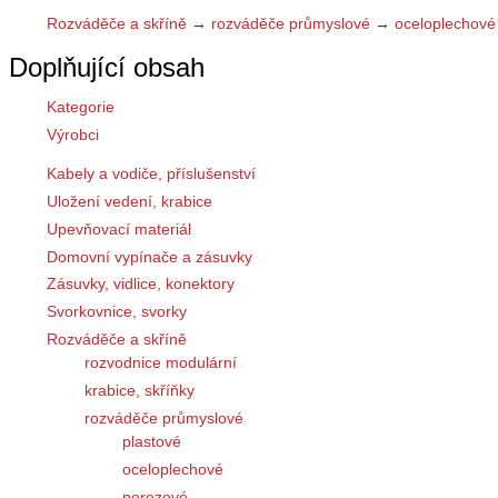
Rozváděče a skříně
→
rozváděče průmyslové
→
oceloplechové
Doplňující obsah
Kategorie
Výrobci
Kabely a vodiče, příslušenství
Uložení vedení, krabice
Upevňovací materiál
Domovní vypínače a zásuvky
Zásuvky, vidlice, konektory
Svorkovnice, svorky
Rozváděče a skříně
rozvodnice modulární
krabice, skříňky
rozváděče průmyslové
plastové
oceloplechové
nerezové