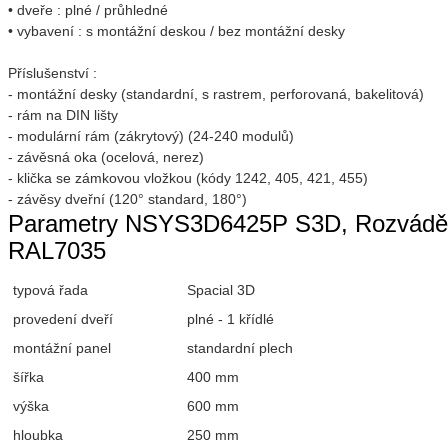
• dveře : plné / průhledné
• vybavení : s montážní deskou / bez montážní desky
Příslušenství :
- montážní desky (standardní, s rastrem, perforovaná, bakelitová)
- rám na DIN lišty
- modulární rám (zákrytový) (24-240 modulů)
- závěsná oka (ocelová, nerez)
- klička se zámkovou vložkou (kódy 1242, 405, 421, 455)
- závěsy dveřní (120° standard, 180°)
Parametry NSYS3D6425P S3D, Rozváděč
RAL7035
typová řada
Spacial 3D
provedení dveří
plné - 1 křídlé
montážní panel
standardní plech
šířka
400 mm
výška
600 mm
hloubka
250 mm