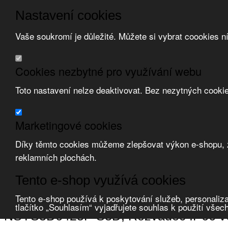
Nastavení cookies
Vaše soukromí je důležité. Můžete si vybrat coookies n
Přeskočit na hlavní obsah
/
Přeskočit na doplňující obsah
Obchodní podmínky
Cookies nezbytné pro využívání webu
Registrace
O nás
Toto nastavení nelze deaktivovat. Bez nezytných cooki
Kontakt
Marketingové cookies
Díky těmto cookies můžeme zlepšovat výkon e-shopu, zo
reklamních plochách.
Zvolte měnu:
Tento e-shop využívá cookies
Přihlásit uživatele
Porovnat produkty
0
Tento e-shop používá k poskytování služeb, personaliza
Úvod
Rozváděče a skříně
rozváděče průmyslové
oceloplechové
tlačítko „Souhlasím“ vyjadřujete souhlas k použití všec
NSYS3D6425P S3D, Rozváděč IP66 v