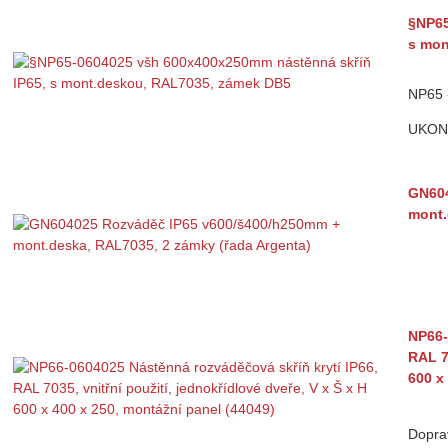
§NP65
s mon
NP65 
UKON
GN604
mont.
NP66-
RAL 70
600 x
Dopra