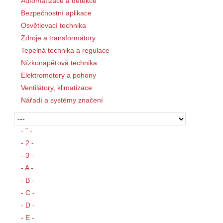
Automatizace a detekce
Bezpečnostní aplikace
Osvětlovací technika
Zdroje a transformátory
Tepelná technika a regulace
Nízkonapěťová technika
Elektromotory a pohony
Ventilátory, klimatizace
Nářadí a systémy značení
- " -
- 2 -
- 3 -
- A -
- B -
- C -
- D -
- E -