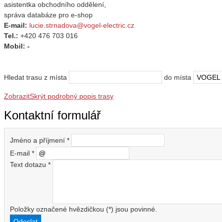
asistentka obchodního oddělení,
správa databáze pro e-shop
E-mail:
lucie.strnadova@vogel-electric.cz
Tel.:
+420 476 703 016
Mobil: -
Hledat trasu z místa
do místa
Zobrazit
Skrýt
podrobný popis trasy
Kontaktní formulář
Jméno a příjmení
*
E-mail
*
Text dotazu
*
Položky označené hvězdičkou (
*
) jsou povinné.