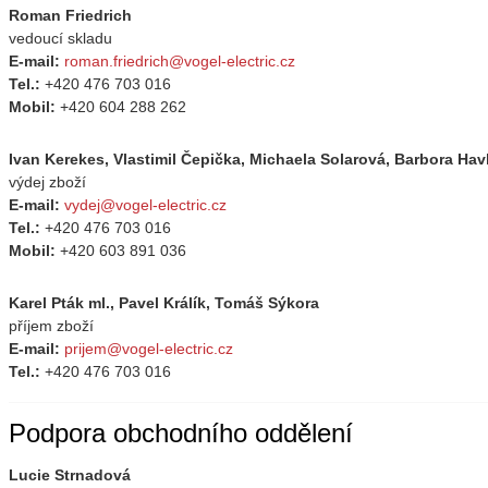
Roman Friedrich
vedoucí skladu
E-mail:
roman.friedrich@vogel-electric.cz
Tel.:
+420 476 703 016
Mobil:
+420 604 288 262
Ivan Kerekes, Vlastimil Čepička, Michaela Solarová, Barbora Hav
výdej zboží
E-mail:
vydej@vogel-electric.cz
Tel.:
+420 476 703 016
Mobil:
+420 603 891 036
Karel Pták ml., Pavel Králík, Tomáš Sýkora
příjem zboží
E-mail:
prijem@vogel-electric.cz
Tel.:
+420 476 703 016
Podpora obchodního oddělení
Lucie Strnadová