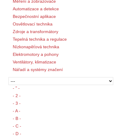
Měření a zobrazovače
Automatizace a detekce
Bezpečnostní aplikace
Osvětlovací technika
Zdroje a transformátory
Tepelná technika a regulace
Nízkonapěťová technika
Elektromotory a pohony
Ventilátory, klimatizace
Nářadí a systémy značení
- " -
- 2 -
- 3 -
- A -
- B -
- C -
- D -