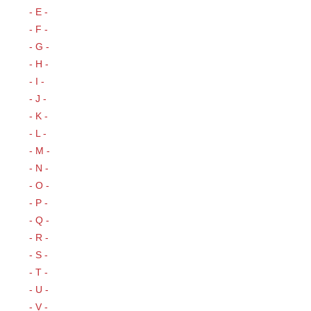
- E -
- F -
- G -
- H -
- I -
- J -
- K -
- L -
- M -
- N -
- O -
- P -
- Q -
- R -
- S -
- T -
- U -
- V -