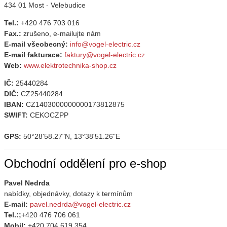
434 01 Most - Velebudice
Tel.:
+420 476 703 016
Fax.:
zrušeno, e-mailujte nám
E-mail všeobecný:
info@vogel-electric.cz
E-mail fakturace:
faktury@vogel-electric.cz
Web:
www.elektrotechnika-shop.cz
IČ:
25440284
DIČ:
CZ25440284
IBAN:
CZ1403000000000173812875
SWIFT:
CEKOCZPP
GPS:
50°28'58.27"N, 13°38'51.26"E
Obchodní oddělení pro e-shop
Pavel Nedrda
nabídky, objednávky, dotazy k termínům
E-mail:
pavel.nedrda@vogel-electric.cz
Tel.:;
+420 476 706 061
Mobil:
+420 704 619 354