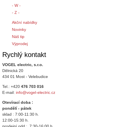
- W -
- Z -
Akční nabídky
Novinky
Náš tip
Výprodej
Rychlý kontakt
VOGEL electric, s.r.o.
Dělnická 20
434 01 Most - Velebudice
Tel.: +420
476 703 016
E-mail:
info@vogel-electric.cz
Otevírací doba :
pondělí - pátek
sklad : 7:00-11:30 h.
12:00-15:30 h.
prodejní odd.: 7:30-16:00 h.