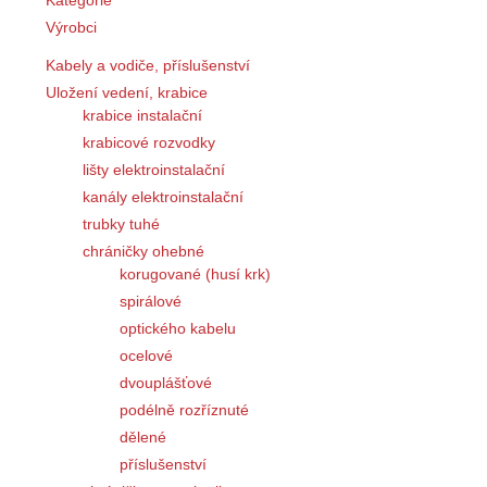
Kategorie
Výrobci
Kabely a vodiče, příslušenství
Uložení vedení, krabice
krabice instalační
krabicové rozvodky
lišty elektroinstalační
kanály elektroinstalační
trubky tuhé
chráničky ohebné
korugované (husí krk)
spirálové
optického kabelu
ocelové
dvouplášťové
podélně rozříznuté
dělené
příslušenství