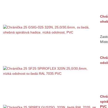
Chrá
oheb
Zast
Místo
Chrá
odol
Chrá
spir
PVC