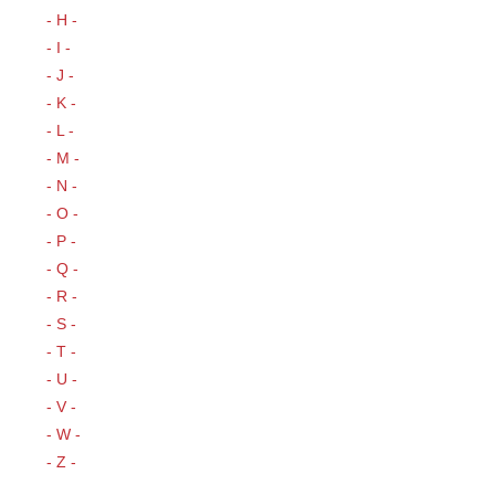
- H -
- I -
- J -
- K -
- L -
- M -
- N -
- O -
- P -
- Q -
- R -
- S -
- T -
- U -
- V -
- W -
- Z -