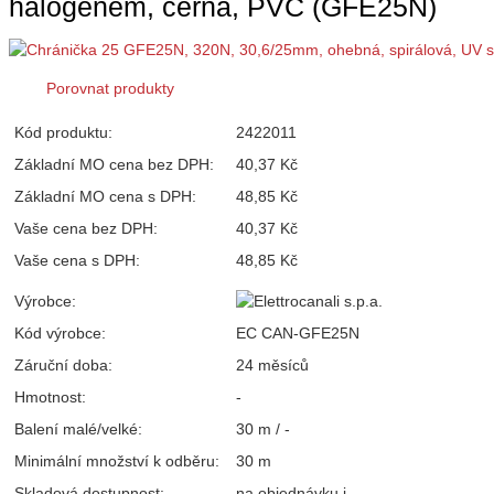
halogenem, černá, PVC (GFE25N)
Porovnat produkty
Kód produktu:
2422011
Základní MO cena bez DPH:
40,37 Kč
Základní MO cena s DPH:
48,85 Kč
Vaše cena bez DPH:
40,37 Kč
Vaše cena s DPH:
48,85 Kč
Výrobce:
Kód výrobce:
EC CAN-GFE25N
Záruční doba:
24 měsíců
Hmotnost:
-
Balení malé/velké:
30 m / -
Minimální množství k odběru:
30 m
Skladová dostupnost:
na objednávku
i