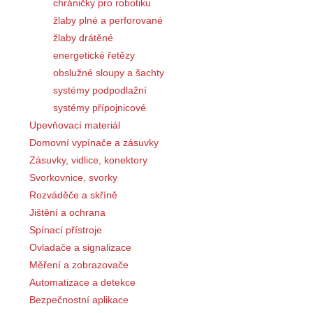
chráničky pro robotiku
žlaby plné a perforované
žlaby drátěné
energetické řetězy
obslužné sloupy a šachty
systémy podpodlažní
systémy přípojnicové
Upevňovací materiál
Domovní vypínače a zásuvky
Zásuvky, vidlice, konektory
Svorkovnice, svorky
Rozváděče a skříně
Jištění a ochrana
Spínací přístroje
Ovladače a signalizace
Měření a zobrazovače
Automatizace a detekce
Bezpečnostní aplikace