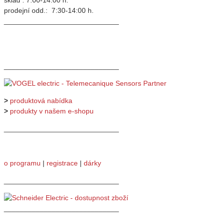
sklad : 7:00-14:00 h.
prodejní odd.: 7:30-14:00 h.
_____________________________
_____________________________
>
produktová nabídka
>
produkty v našem e-shopu
_____________________________
o programu
|
registrace
|
dárky
_____________________________
_____________________________