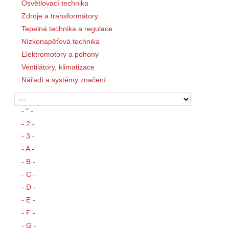
Osvětlovací technika
Zdroje a transformátory
Tepelná technika a regulace
Nízkonapěťová technika
Elektromotory a pohony
Ventilátory, klimatizace
Nářadí a systémy značení
- " -
- 2 -
- 3 -
- A -
- B -
- C -
- D -
- E -
- F -
- G -