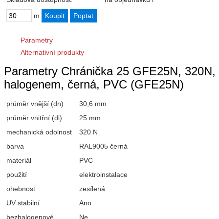
m
Parametry
Alternativní produkty
Parametry Chránička 25 GFE25N, 320N, 3
halogenem, černá, PVC (GFE25N)
průměr vnější (dn)
30,6 mm
průměr vnitřní (di)
25 mm
mechanická odolnost
320 N
barva
RAL9005 černá
materiál
PVC
použití
elektroinstalace
ohebnost
zesílená
UV stabilní
Ano
bezhalogenové
Ne