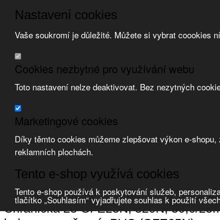
Nastavení cookies
Vaše soukromí je důležité. Můžete si vybrat coookies n
Přeskočit na hlavní obsah
/
Přeskočit na doplňující obsah
Obchodní podmínky
Cookies nezbytné pro využívání webu
Registrace
O nás
Toto nastavení nelze deaktivovat. Bez nezytných cooki
Kontakt
Marketingové cookies
Díky těmto cookies můžeme zlepšovat výkon e-shopu, zo
reklamních plochách.
Zvolte měnu:
Tento e-shop využívá cookies
Přihlásit uživatele
Porovnat produkty
0
Tento e-shop používá k poskytování služeb, personaliza
Úvod
Uložení vedení, krabice
chráničky ohebné
spirálové
tlačítko „Souhlasím“ vyjadřujete souhlas k použití všec
Chránička 25 GFE25N, 320N, 30,6/25mm