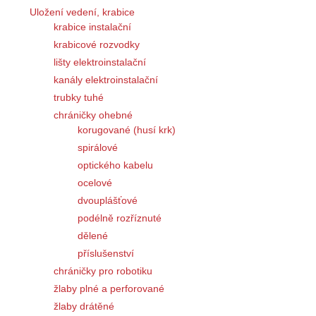
Uložení vedení, krabice
krabice instalační
krabicové rozvodky
lišty elektroinstalační
kanály elektroinstalační
trubky tuhé
chráničky ohebné
korugované (husí krk)
spirálové
optického kabelu
ocelové
dvouplášťové
podélně rozříznuté
dělené
příslušenství
chráničky pro robotiku
žlaby plné a perforované
žlaby drátěné