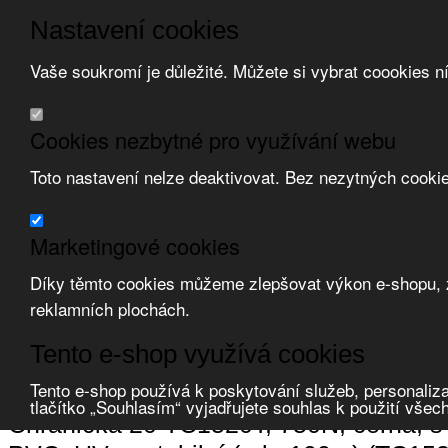
Nastavení cookies
Vaše soukromí je důležité. Můžete si vybrat coookies n
Přeskočit na hlavní obsah
/
Přeskočit na doplňující obsah
Obchodní podmínky
Cookies nezbytné pro využívání webu
Registrace
O nás
Toto nastavení nelze deaktivovat. Bez nezytných cooki
Kontakt
Marketingové cookies
Díky těmto cookies můžeme zlepšovat výkon e-shopu, zo
reklamních plochách.
Zvolte měnu:
Tento e-shop využívá cookies
Přihlásit uživatele
Porovnat produkty
0
Tento e-shop používá k poskytování služeb, personaliza
Úvod
Uložení vedení, krabice
chráničky ohebné
korugované (husí krk
tlačítko „Souhlasím“ vyjadřujete souhlas k použití všec
Chránička 20 TC1520T, 750N, černá, s