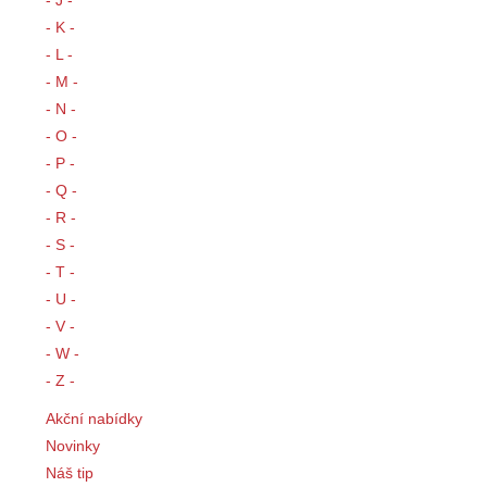
- J -
- K -
- L -
- M -
- N -
- O -
- P -
- Q -
- R -
- S -
- T -
- U -
- V -
- W -
- Z -
Akční nabídky
Novinky
Náš tip