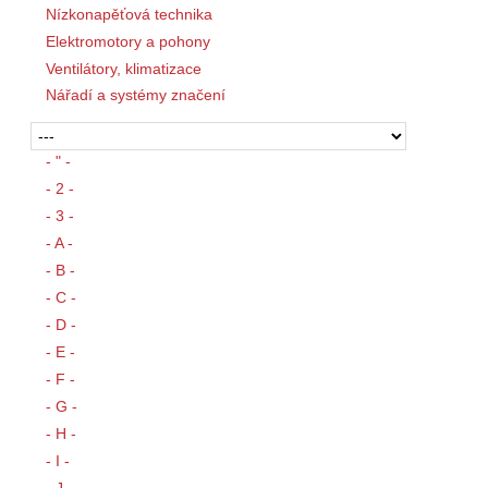
Nízkonapěťová technika
Elektromotory a pohony
Ventilátory, klimatizace
Nářadí a systémy značení
- " -
- 2 -
- 3 -
- A -
- B -
- C -
- D -
- E -
- F -
- G -
- H -
- I -