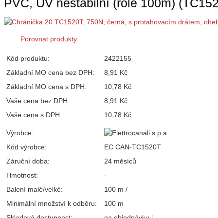
PVC, UV nestabilní (role 100m) (TC15
Porovnat produkty
Kód produktu:
2422155
Základní MO cena bez DPH:
8,91 Kč
Základní MO cena s DPH:
10,78 Kč
Vaše cena bez DPH:
8,91 Kč
Vaše cena s DPH:
10,78 Kč
Výrobce:
Kód výrobce:
EC CAN-TC1520T
Záruční doba:
24 měsíců
Hmotnost:
-
Balení malé/velké:
100 m / -
Minimální množství k odběru:
100 m
Skladová dostupnost:
na objednávku
i