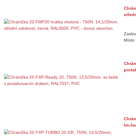
Chrán
střed
Zasto
Místo 
Chrán
prota
Chrán
tm.še