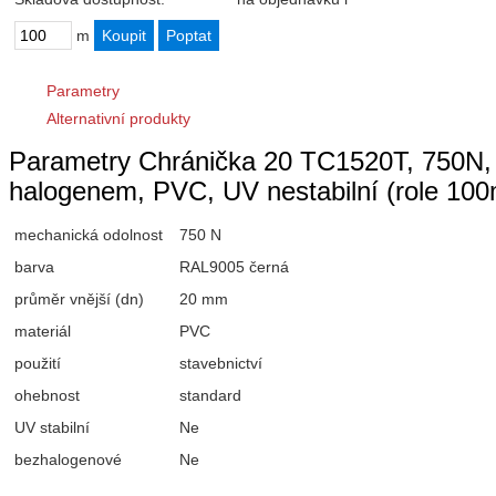
m
Parametry
Alternativní produkty
Parametry Chránička 20 TC1520T, 750N, 
halogenem, PVC, UV nestabilní (role 10
mechanická odolnost
750 N
barva
RAL9005 černá
průměr vnější (dn)
20 mm
materiál
PVC
použití
stavebnictví
ohebnost
standard
UV stabilní
Ne
bezhalogenové
Ne