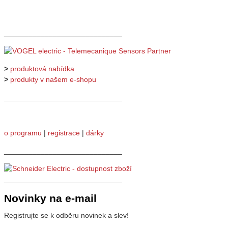
_____________________________
>
produktová nabídka
>
produkty v našem e-shopu
_____________________________
o programu
|
registrace
|
dárky
_____________________________
_____________________________
Novinky na e-mail
Registrujte se k odběru novinek a slev!