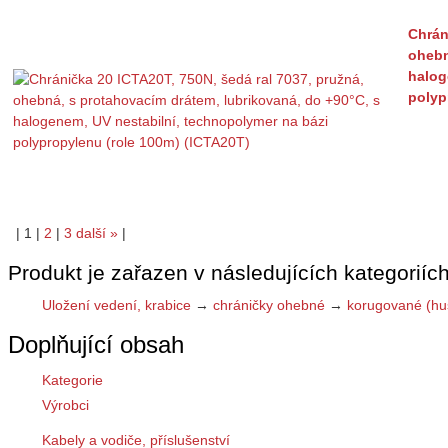
Chrán
ohebn
halog
polyp
|
1
|
2
|
3
další
»
|
Produkt je zařazen v následujících kategoriích
Uložení vedení, krabice
→
chráničky ohebné
→
korugované (hus
Doplňující obsah
Kategorie
Výrobci
Kabely a vodiče, příslušenství